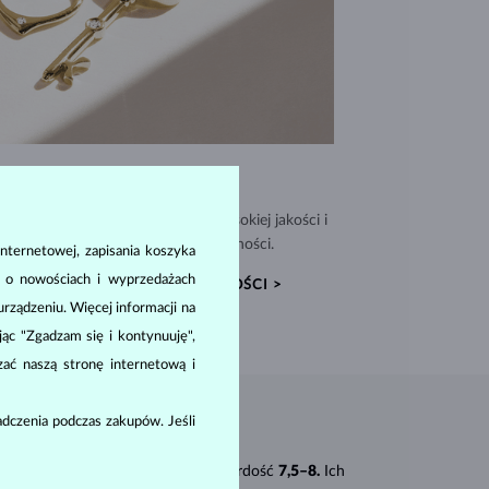
WYJĄTKOWA JAKOŚĆ
nujemy biżuterię z materiałów wysokiej jakości i
dołączamy Certyfikat Autentyczności.
nternetowej, zapisania koszyka
a o nowościach i wyprzedażach
CERTYFIKATY AUTENTYCZNOŚCI >
ządzeniu. Więcej informacji na
ając "Zgadzam się i kontynuuję",
zać naszą stronę internetową i
dczenia podczas zakupów. Jeśli
Należą do rodziny beryli i mają twardość
7,5–8.
Ich