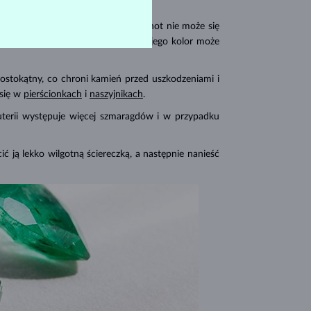
aragd tworzy
Wielką Trójkę
.
ypowa, dzięki czemu żaden inny klejnot nie może się
turalnego pochodzenia jest inny, a jego kolor może
ostokątny, co chroni kamień przed uszkodzeniami i
 się w
pierścionkach
i
naszyjnikach
.
żuterii występuje więcej szmaragdów i w przypadku
cić ją lekko wilgotną ściereczką, a następnie nanieść