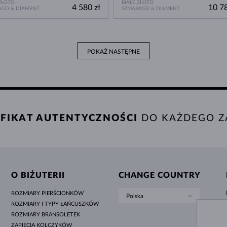
ZŁOTO
BIAŁE ZŁOTO
4 580 zł
10 78
AGD & DIAMENT
SZMARAGD & DIAMENT
POKAŻ NASTĘPNE
FIKAT AUTENTYCZNOŚCI
DO KAŻDEGO Z
O BIŻUTERII
CHANGE COUNTRY
ROZMIARY PIERŚCIONKÓW
Polska
ROZMIARY I TYPY ŁAŃCUSZKÓW
ROZMIARY BRANSOLETEK
ZAPIĘCIA KOLCZYKÓW