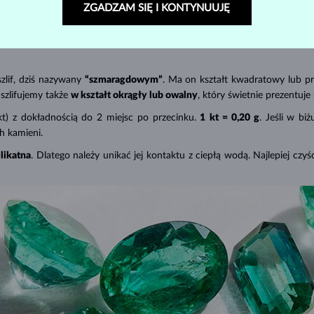
e, potwierdzające naturalne pochodzenie. Razem z rubinem i szafirem szm
ZGADZAM SIĘ I KONTYNUUJĘ
ień zieleni.
Chłodna mieszanka niebieskiego i zielonego jest dla nich t
y się w sieci krystalicznej kamienia chrom. Każdy klejnot za sprawą na
zlif, dziś nazywany
“szmaragdowym”
. Ma on kształt kwadratowy lub pr
szlifujemy także
w kształt okrągły lub owalny
, który świetnie prezentuje
) z dokładnością do 2 miejsc po przecinku.
1
kt = 0,20 g
. Jeśli w bi
h kamieni.
likatna
. Dlatego należy unikać jej kontaktu z ciepłą wodą. Najlepiej czyś