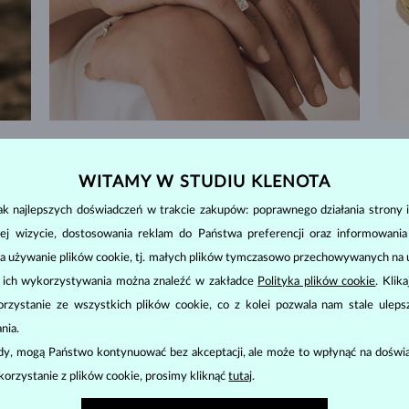
ZWROT DO 60 DNI
WITAMY W STUDIU KLENOTA
w
Znajdź biżuterię, która zostanie z Tobą na zawsze –
Wyko
dajemy aż 60 dni na zwrot.
k najlepszych doświadczeń w trakcie zakupów: poprawnego działania strony i
ej wizycie, dostosowania reklam do Państwa preferencji oraz informowani
WYMIANY I ZWROTY >
a używanie plików cookie, tj. małych plików tymczasowo przechowywanych na ur
u ich wykorzystywania można znaleźć w zakładce
Polityka plików cookie
. Klik
zystanie ze wszystkich plików cookie, co z kolei pozwala nam stale uleps
nia.
ody, mogą Państwo kontynuować bez akceptacji, ale może to wpłynąć na doświa
SZMARAGDOWA
BIŻUTERIA
korzystanie z plików cookie, prosimy kliknąć
tutaj
.
 naturalnych klejnotów. Charakteryzują się wyrazistym zielonym kolorem. 