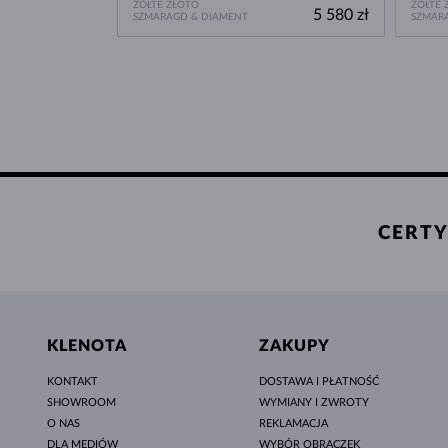
ŻÓŁTE ZŁOTO
ŻÓŁTE 
5 580 zł
SZMARAGD & DIAMENT
SZMAR
CERTY
KLENOTA
ZAKUPY
KONTAKT
DOSTAWA I PŁATNOŚĆ
SHOWROOM
WYMIANY I ZWROTY
O NAS
REKLAMACJA
DLA MEDIÓW
WYBÓR OBRĄCZEK