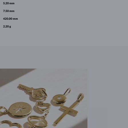
5.20 mm
7.50 mm
420.00 mm
2.20 g