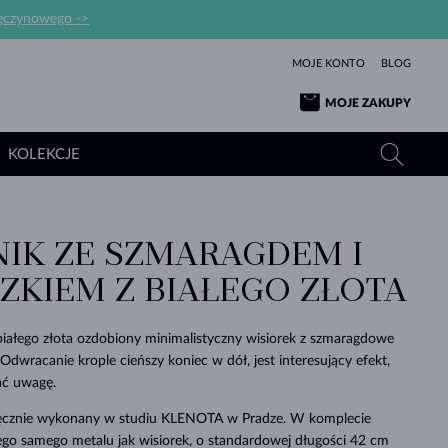
ręczynowego ->
MOJE KONTO
BLOG
MOJE ZAKUPY
KOLEKCJE
NIK ZE SZMARAGDEM I
ŻÓŁTE ZŁOTO
TANZANITY
TURMALINY
SZAFIRY
ZKIEM Z BIAŁEGO ZŁOTA
RÓŻOWE ZŁOTO
TOPAZY
MOŁDAWITY
SZMARAGDY
TURMALINY
MINERAŁY
MOŁDAWITY
białego złota ozdobiony minimalistyczny wisiorek z szmaragdowe
WYJĄTKOWY
BRANSOLETKI
PROSTOTY
BIŻUTERIA
KOLEKCJE
MIŁOŚĆ
PIĘKNO
PIĘKNE
PERŁY
 Odwracanie krople cieńszy koniec w dół, jest interesujący efekt,
MOŁDAWITY
WISIORKI Z PERŁAMI
MINERAŁY
ać uwagę.
PIĘKNEM
DLA NOWORODKÓW
BIAŁE ZŁOTO
ŚLUBNA
 ręcznie wykonany w studiu KLENOTA w Pradze. W komplecie
ŚLUBNE
ŻÓŁTE ZŁOTO
ŻÓŁTE ZŁOTO
SPRAWDŹ
SPRAWDŹ
SPRAWDŹ
SPRAWDŹ
SPRAWDŹ
SPRAWDŹ
SPRAWDŹ
SPRAWDŹ
SPRAWDŹ
ego samego metalu jak wisiorek, o standardowej długości 42 cm