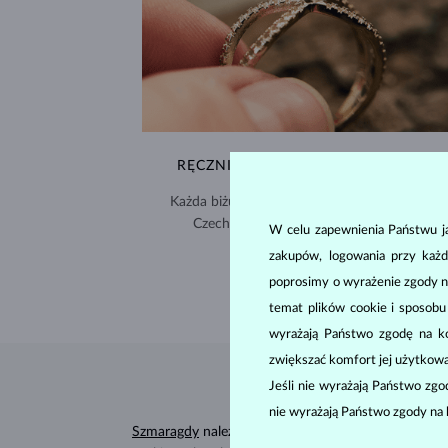
RĘCZNIE WYKONYWANA W PRADZE
Każda biżuteria powstaje w naszej pracowni 
Czechach i jest wysyłana na cały świat.
W celu zapewnienia Państwu ja
zakupów, logowania przy każd
DOSTAWA >
poprosimy o wyrażenie zgody n
temat plików cookie i sposob
wyrażają Państwo zgodę na kor
zwiększać komfort jej użytkowa
Jeśli nie wyrażają Państwo zg
nie wyrażają Państwo zgody na 
Szmaragdy
należą do najbardziej ulubionych wśród