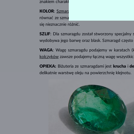
znakiem charakterystycznym są pęknięcia i inkluzj
KOLOR
:
Szmaragdowa biżuteria
ma
wyjątkowy odc
równać ze szmaragdem. Tę barwę zapewnia znajdując
się nieznacznie różnić.
SZLIF
: Dla szmaragdu został stworzony specjalny s
wydobywa jego barwę oraz blask. Szmaragd często 
WAGA
: Wagę szmaragdu podajemy w karatach (kt
kolczyków
zawsze podajemy łączną wagę wszystkic
OPIEKA:
Biżuteria ze szmaragdami jest
krucha
i
de
delikatnie warstwę oleju na powierzchnię klejnotu.