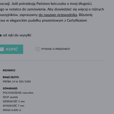
BIAŁE ZŁOTO
RÓŻOWE ZŁOTO
BIAŁE ZŁOTO
inaczej). Jeśli potrzebują Państwo łańcuszka o innej długości,
SPRAWDŹ
tego w notatce do zamówienia. Aby dowiedzieć się więcej o różnych
 naszyjników, zapraszamy
do naszego przewodnika
. Biżuterię
twa w eleganckim pudełku prezentowym z Certyfikatem
e
od ręki do wysyłki
KUPIĆ
PYTANIE
O PRZEDMIOT
K0358052
BIAŁE ZŁOTO
PRÓBA
14 kt 585/1000
SZMARAGD
POCHODZENIE
naturalne
SZLIF
spadek
SZEROKOŚĆ
5 mm
WYSOKOŚĆ
7 mm
WAGA
0.600 ct