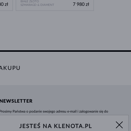
BIAŁE ZŁOTO
BIAŁE ZŁOTO
0 zł
7 980 zł
SZMARAGD & DIAMENT
SZMARAGD & DIAM
AKUPU
NEWSLETTER
Prosimy Państwa o podanie swojego adresu e-mail i zalogowanie się do
naszego centrum informacji e-sklepu klenota.pl. Żadna nowość czy rabat nie
umkną Państwa uwadze!
JESTEŚ NA KLENOTA.PL