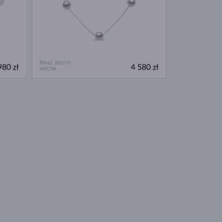
BIAŁE ZŁOTO
980 zł
4 580 zł
AKOYA