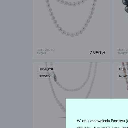
BIAŁE ZŁOTO
BIAŁE 
7 980 zł
AKOYA
TAHITA
DOSTĘPNE
DOST
NOWOŚĆ
NOW
W celu zapewnienia Państwu ja