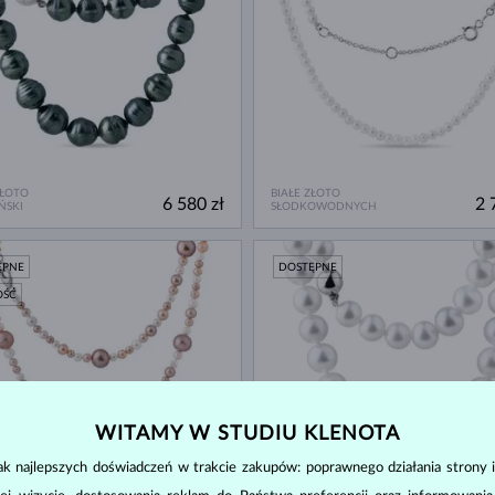
ZŁOTO
BIAŁE ZŁOTO
6 580 zł
2 
ŃSKI
SŁODKOWODNYCH
ĘPNE
DOSTĘPNE
OŚĆ
WITAMY W STUDIU KLENOTA
k najlepszych doświadczeń w trakcie zakupów: poprawnego działania strony i