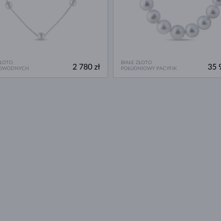
ZŁOTO
BIAŁE ZŁOTO
2 780 zł
35 
OWODNYCH
POŁUDNIOWY PACYFIK