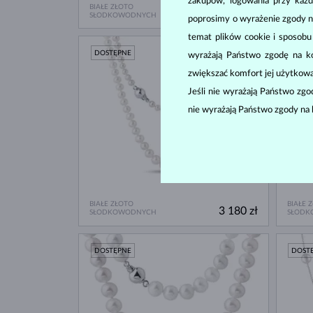
zakupów, logowania przy każd
BIAŁE ZŁOTO
BIAŁE 
3 580 zł
SŁODKOWODNYCH
SŁODK
poprosimy o wyrażenie zgody n
temat plików cookie i sposob
DOSTĘPNE
DOST
wyrażają Państwo zgodę na kor
zwiększać komfort jej użytkowa
Jeśli nie wyrażają Państwo zg
nie wyrażają Państwo zgody na 
BIAŁE ZŁOTO
BIAŁE 
3 180 zł
SŁODKOWODNYCH
SŁODK
DOSTĘPNE
DOST