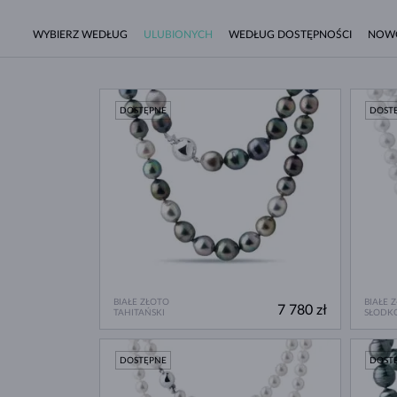
WYBIERZ WEDŁUG
ULUBIONYCH
WEDŁUG DOSTĘPNOŚCI
NOW
DOSTĘPNE
DOST
BIAŁE ZŁOTO
BIAŁE 
7 780 zł
TAHITAŃSKI
SŁODK
DOSTĘPNE
DOST