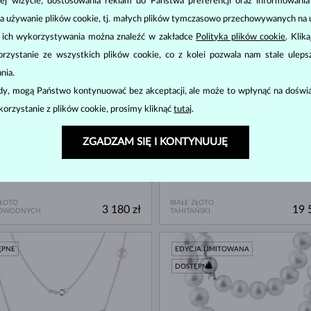
ej wizycie, dostosowania reklam do Państwa preferencji oraz informowani
ZŁOTO
BIAŁE ZŁOTO
3 180 zł
65 
OWODNYCH
POŁUDNIOWY PACYFIK
a używanie plików cookie, tj. małych plików tymczasowo przechowywanych na ur
u ich wykorzystywania można znaleźć w zakładce
Polityka plików cookie
. Klik
ĘPNE
DOSTĘPNE
zystanie ze wszystkich plików cookie, co z kolei pozwala nam stale uleps
nia.
ody, mogą Państwo kontynuować bez akceptacji, ale może to wpłynąć na doświa
korzystanie z plików cookie, prosimy kliknąć
tutaj
.
ZGADZAM SIĘ I KONTYNUUJĘ
ZŁOTO
BIAŁE ZŁOTO
3 180 zł
19 
OWODNYCH
TAHITAŃSKI
ĘPNE
EDYCJA LIMITOWANA
DOSTĘPNE