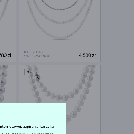
BIAŁE ZŁOTO
780 zł
4 580 zł
SŁODKOWODNYCH
DOSTĘPNE
nternetowej, zapisania koszyka