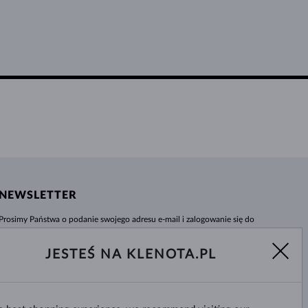
NEWSLETTER
Prosimy Państwa o podanie swojego adresu e-mail i zalogowanie się do
naszego centrum informacji e-sklepu klenota.pl. Żadna nowość czy rabat nie
umkną Państwa uwadze!
JESTEŚ NA KLENOTA.PL
WYBIERZ