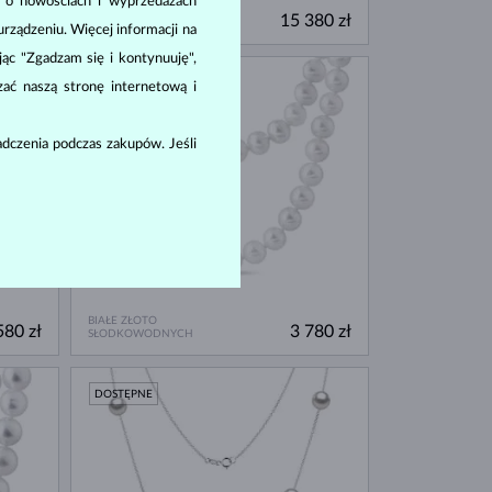
a o nowościach i wyprzedażach
BIAŁE ZŁOTO
980 zł
15 380 zł
AKOYA
ządzeniu. Więcej informacji na
ając "Zgadzam się i kontynuuję",
DOSTĘPNE
zać naszą stronę internetową i
dczenia podczas zakupów. Jeśli
BIAŁE ZŁOTO
580 zł
3 780 zł
SŁODKOWODNYCH
DOSTĘPNE