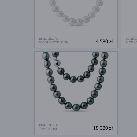
BIAŁE ZŁOTO
BIAŁE 
4 580 zł
SŁODKOWODNYCH
SŁODK
DOSTĘPNE
BIAŁE ZŁOTO
18 380 zł
TAHITAŃSKI