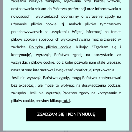
zapisania koszyka zakupów, logowania przy każdej wizycie,
dostosowania reklam do Państwa preferencji oraz informowania o
RÓŻOWE ZŁOTO
nowościach i wyprzedażach poprosimy o wyrażenie zgody na
BIAŁE ZŁOTO
780 zł
5 780 zł
SŁODKOWODNYCH
SŁODKOWODNYCH
używanie plików cookie, tj. małych plików tymczasowo
DOSTĘPNE
DOSTĘPNE
przechowywanych na urządzeniu. Więcej informacji na temat
plików cookie i sposobu ich wykorzystywania można znaleźć w
zakładce
Polityka plików cookie
. Klikając "Zgadzam się i
kontynuuję", wyrażają Państwo zgodę na korzystanie ze
wszystkich plików cookie, co z kolei pozwala nam stale ulepszać
naszą stronę internetową i zwiększać komfort jej użytkowania.
Jeśli nie wyrażają Państwo zgody, mogą Państwo kontynuować
ŻÓŁTE ZŁOTO
BIAŁE ZŁOTO
3 580 zł
2 520 zł
SŁODKOWODNYCH
SŁODKOWODNYCH
bez akceptacji, ale może to wpłynąć na doświadczenia podczas
DOSTĘPNE
zakupów. Jeśli nie wyrażają Państwo zgody na korzystanie z
plików cookie, prosimy kliknąć
tutaj
.
ZGADZAM SIĘ I KONTYNUUJĘ