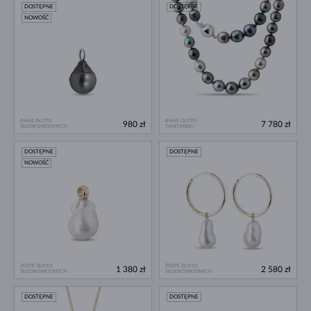
DOSTĘPNE
DOSTĘPNE
NOWOŚĆ
BIAŁE ZŁOTO
BIAŁE ZŁOTO
980 zł
7 780 zł
SŁODKOWODNYCH
TAHITAŃSKI
DOSTĘPNE
DOSTĘPNE
NOWOŚĆ
ŻÓŁTE ZŁOTO
ŻÓŁTE ZŁOTO
1 380 zł
2 580 zł
SŁODKOWODNYCH
SŁODKOWODNYCH
DOSTĘPNE
DOSTĘPNE