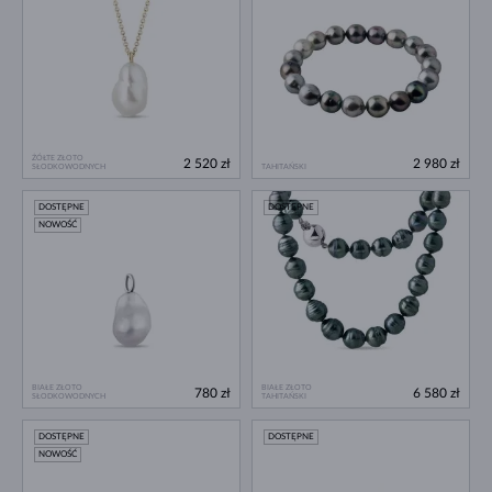
ŻÓŁTE ZŁOTO
2 520 zł
2 980 zł
SŁODKOWODNYCH
TAHITAŃSKI
DOSTĘPNE
DOSTĘPNE
NOWOŚĆ
BIAŁE ZŁOTO
BIAŁE ZŁOTO
780 zł
6 580 zł
SŁODKOWODNYCH
TAHITAŃSKI
DOSTĘPNE
DOSTĘPNE
NOWOŚĆ