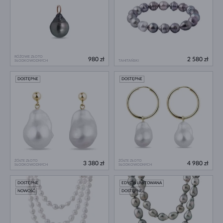
RÓŻOWE ZŁOTO
980 zł
2 580 zł
SŁODKOWODNYCH
TAHITAŃSKI
DOSTĘPNE
DOSTĘPNE
ŻÓŁTE ZŁOTO
ŻÓŁTE ZŁOTO
3 380 zł
4 980 zł
SŁODKOWODNYCH
SŁODKOWODNYCH
DOSTĘPNE
EDYCJA LIMITOWANA
NOWOŚĆ
DOSTĘPNE