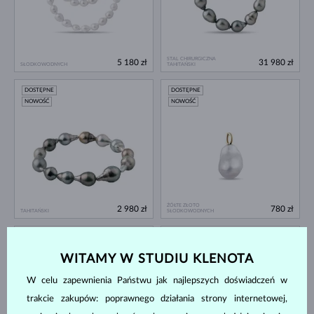
STAL CHIRURGICZNA
5 180 zł
31 980 zł
SŁODKOWODNYCH
TAHITAŃSKI
DOSTĘPNE
DOSTĘPNE
NOWOŚĆ
NOWOŚĆ
ŻÓŁTE ZŁOTO
2 980 zł
780 zł
TAHITAŃSKI
SŁODKOWODNYCH
DOSTĘPNE
DOSTĘPNE
NOWOŚĆ
WITAMY W STUDIU KLENOTA
W celu zapewnienia Państwu jak najlepszych doświadczeń w
trakcie zakupów: poprawnego działania strony internetowej,