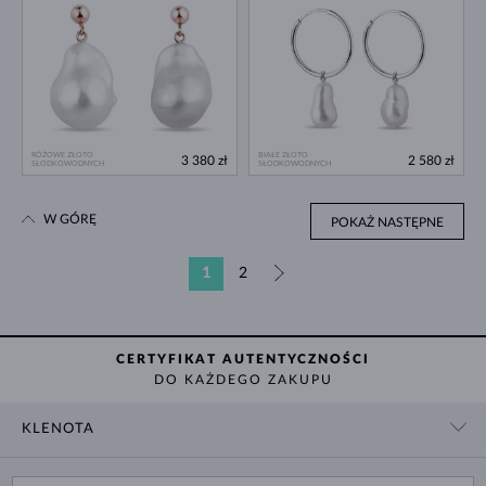
RÓŻOWE ZŁOTO
BIAŁE ZŁOTO
3 380 zł
2 580 zł
SŁODKOWODNYCH
SŁODKOWODNYCH
W GÓRĘ
POKAŻ NASTĘPNE
1
2
»
CERTYFIKAT AUTENTYCZNOŚCI
DO KAŻDEGO ZAKUPU
KLENOTA
KONTAKT
ZAKUPY