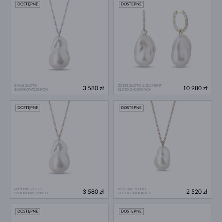
DOSTĘPNE
DOSTĘPNE
BIAŁE ZŁOTO
ŻÓŁTE ZŁOTO & DIAMENT
3 580 zł
10 980 zł
SŁODKOWODNYCH
SŁODKOWODNYCH
DOSTĘPNE
DOSTĘPNE
RÓŻOWE ZŁOTO
RÓŻOWE ZŁOTO
3 580 zł
2 520 zł
SŁODKOWODNYCH
SŁODKOWODNYCH
DOSTĘPNE
DOSTĘPNE