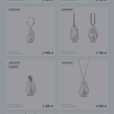
SŁODKOWODNYCH
SŁODKOWODNYCH
DOSTĘPNE
DOSTĘPNE
ŻÓŁTE ZŁOTO
RÓŻOWE ZŁOTO
2 980 zł
5 780 zł
SŁODKOWODNYCH
SŁODKOWODNYCH
DOSTĘPNE
DOSTĘPNE
NOWOŚĆ
RÓŻOWE ZŁOTO
ŻÓŁTE ZŁOTO
1 380 zł
3 580 zł
SŁODKOWODNYCH
SŁODKOWODNYCH