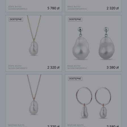
ŻÓŁTE ZŁOTO
BIAŁE ZŁOTO
5 780 zł
2 320 zł
SŁODKOWODNYCH
SŁODKOWODNYCH
DOSTĘPNE
DOSTĘPNE
ŻÓŁTE ZŁOTO
BIAŁE ZŁOTO
2 320 zł
3 380 zł
SŁODKOWODNYCH
SŁODKOWODNYCH
DOSTĘPNE
RÓŻOWE ZŁOTO
RÓŻOWE ZŁOTO
2 320 zł
2 580 zł