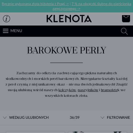
Ręcznie wykonana złota biżuteria z Pragi ->
|
7 % na obrączki ślubne do pierścionka
zaręczynowego ->
MENU
BAROKOWE PERŁY
Zachęcamy do odkrycia zachwycającego piękna naturalnych
słodkowodnych i morskich pereł barokowych. Nieregularne kształty każdej
z pereł czynią z niej unikatowy okaz – nie ma dwóch jednakowych! Znajdź
swoją ulubioną wśród naszych
kolczyków
,
naszyjników
i
bransolete
k we
wszystkich kolorach złota.
WEDŁUG ULUBIONYCH
36/39
FILTROWANIE