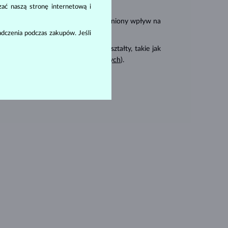
zać naszą stronę internetową i
carat
karat
(
). Te cechy mają uzasadniony wpływ na
dczenia podczas zakupów. Jeśli
 również cięte na inne fantazyjne kształty, takie jak
rny wśród
pierścionków zaręczynowych
).
amentów: