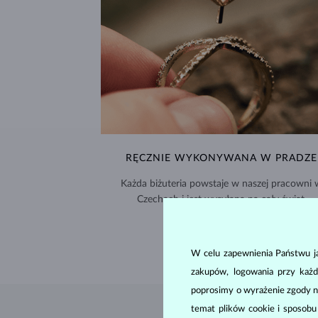
RĘCZNIE WYKONYWANA W PRADZE
Każda biżuteria powstaje w naszej pracowni 
Czechach i jest wysyłana na cały świat.
DOSTAWA >
W celu zapewnienia Państwu ja
zakupów, logowania przy każd
poprosimy o wyrażenie zgody n
temat plików cookie i sposob