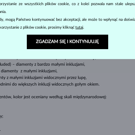
BIŻUTERIA
DIAMENTOWA
zystanie ze wszystkich plików cookie, co z kolei pozwala nam stale uleps
cut
clarity
color
nia.
odstawowe parametry, tzw.
4C
:
szlif
(
),
czystość
(
),
barwa
(
) i
ody, mogą Państwo kontynuować bez akceptacji, ale może to wpłynąć na doświa
korzystanie z plików cookie, prosimy kliknąć
tutaj
.
Najbardziej popularny jest okrągły szlif, tak zwany
brylant
. Diamenty są
 (czworokątny lub trójkątny krój z ostrymi narożnikami, szczególnie popula
ZGADZAM SIĘ I KONTYNUUJĘ
mieszczenie tak zwanych „inkluzji”, czyli wewnętrznych niedoskonałości di
diamenty bez znamion
wewnętrznych - tzw.inkluzji,
cluded) –
diamenty z bardzo małymi inkluzjami,
diamenty z małymi inkluzjami,
ty z małymi inkluzjami widocznymi przez lupę,
ednimi do większych inkluzji widocznych gołym okiem.
ntów, kolor jest oceniany według skali międzynarodowej:
y;
.