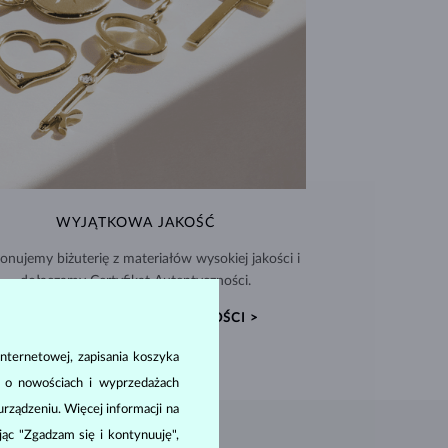
WYJĄTKOWA JAKOŚĆ
nujemy biżuterię z materiałów wysokiej jakości i
dołączamy Certyfikat Autentyczności.
CERTYFIKATY AUTENTYCZNOŚCI >
nternetowej, zapisania koszyka
a o nowościach i wyprzedażach
ządzeniu. Więcej informacji na
ając "Zgadzam się i kontynuuję",