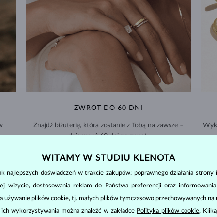
ZWROT DO 60 DNI
w
Znajdź biżuterię, która zostanie z Tobą na zawsze –
Wyko
dajemy aż 60 dni na zwrot.
WYMIANY I ZWROTY >
WITAMY W STUDIU KLENOTA
k najlepszych doświadczeń w trakcie zakupów: poprawnego działania strony i
ej wizycie, dostosowania reklam do Państwa preferencji oraz informowani
a używanie plików cookie, tj. małych plików tymczasowo przechowywanych na ur
u ich wykorzystywania można znaleźć w zakładce
Polityka plików cookie
. Klik