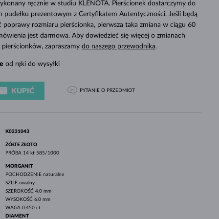
 wykonany ręcznie w studiu KLENOTA. Pierścionek dostarczymy do
BIAŁE ZŁOTO
RÓŻOWE ZŁOTO
BIAŁE ZŁOTO
 pudełku prezentowym z Certyfikatem Autentyczności. Jeśli będą
SPRAWDŹ
poprawy rozmiaru pierścionka, pierwsza taka zmiana w ciągu 60
mówienia jest darmowa. Aby dowiedzieć się więcej o zmianach
ch pierścionków, zapraszamy
do naszego przewodnika
.
e
od ręki do wysyłki
KUPIĆ
PYTANIE
O PRZEDMIOT
K0231043
ŻÓŁTE ZŁOTO
PRÓBA
14 kt 585/1000
MORGANIT
POCHODZENIE
naturalne
SZLIF
owalny
SZEROKOŚĆ
4.0 mm
WYSOKOŚĆ
6.0 mm
WAGA
0.450 ct
DIAMENT