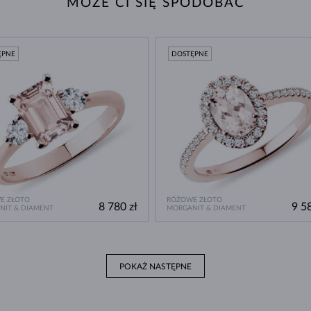
MOŻE CI SIĘ SPODOBAĆ
ĘPNE
DOSTĘPNE
E ZŁOTO
RÓŻOWE ZŁOTO
8 780 zł
9 58
NIT & DIAMENT
MORGANIT & DIAMENT
POKAŻ NASTĘPNE