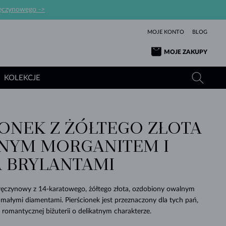
ręczynowego ->
MOJE KONTO
BLOG
MOJE ZAKUPY
KOLEKCJE
IONEK Z ŻÓŁTEGO ZŁOTA
ŻÓŁTE ZŁOTO
TANZANITY
TURMALINY
SZAFIRY
NYM MORGANITEM I
RÓŻOWE ZŁOTO
TOPAZY
MOŁDAWITY
SZMARAGDY
 BRYLANTAMI
TURMALINY
MINERAŁY
MOŁDAWITY
WYJĄTKOWY
BRANSOLETKI
PROSTOTY
BIŻUTERIA
KOLEKCJE
MIŁOŚĆ
PIĘKNO
PIĘKNE
PERŁY
MOŁDAWITY
WISIORKI Z PERŁAMI
MINERAŁY
aręczynowy z 14-karatowego, żółtego złota, ozdobiony owalnym
PIĘKNEM
DLA NOWORODKÓW
BIAŁE ZŁOTO
ŚLUBNA
ałymi diamentami. Pierścionek jest przeznaczony dla tych pań,
i romantycznej biżuterii o delikatnym charakterze.
ŚLUBNE
ŻÓŁTE ZŁOTO
ŻÓŁTE ZŁOTO
SPRAWDŹ
SPRAWDŹ
SPRAWDŹ
SPRAWDŹ
SPRAWDŹ
SPRAWDŹ
SPRAWDŹ
SPRAWDŹ
SPRAWDŹ