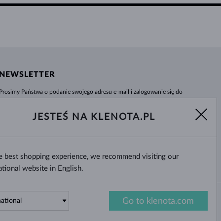
NEWSLETTER
Prosimy Państwa o podanie swojego adresu e-mail i zalogowanie się do
naszego centrum informacji e-sklepu klenota.pl. Żadna nowość czy rabat nie
umkną Państwa uwadze!
JESTEŚ NA KLENOTA.PL
WYBIERZ
he best shopping experience, we recommend visiting our
Tak, chcę otrzymywać interesujące
wiadomości na e-mail.
ational website in English.
Go to klenota.com