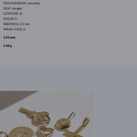
POCHODZENIE
naturalne
SZLIF
okrągły
CZYSTOŚĆ
SI
KOLOR
G
ŚREDNICA
2.3 mm
WAGA
0.100 ct
1.95 mm
1.60 g