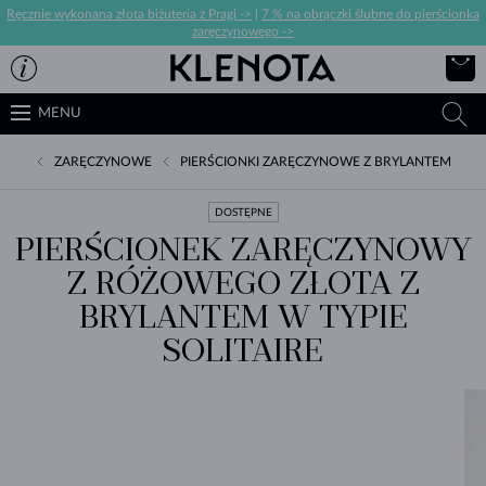
Ręcznie wykonana złota biżuteria z Pragi ->
|
7 % na obrączki ślubne do pierścionka
zaręczynowego ->
MENU
ZARĘCZYNOWE
PIERŚCIONKI ZARĘCZYNOWE Z BRYLANTEM
DOSTĘPNE
PIERŚCIONEK ZARĘCZYNOWY
Z RÓŻOWEGO ZŁOTA Z
BRYLANTEM W TYPIE
SOLITAIRE