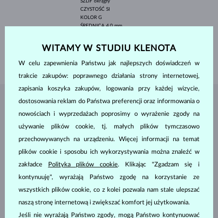
SZLIF
okrągły
CZYSTOŚĆ
SI
KOLOR
G
ŚREDNICA
4.0 mm
WAGA
0.25 ct
WITAMY W STUDIU KLENOTA
SZEROKOŚĆ
1.90 mm
WAGA
1.75 g
W celu zapewnienia Państwu jak najlepszych doświadczeń w
trakcie zakupów: poprawnego działania strony internetowej,
zapisania koszyka zakupów, logowania przy każdej wizycie,
dostosowania reklam do Państwa preferencji oraz informowania o
BIŻUTERIA Z
ATELIER KLENOTA
nowościach i wyprzedażach poprosimy o wyrażenie zgody na
używanie plików cookie, tj. małych plików tymczasowo
przechowywanych na urządzeniu. Więcej informacji na temat
plików cookie i sposobu ich wykorzystywania można znaleźć w
zakładce
Polityka plików cookie
. Klikając "Zgadzam się i
kontynuuję", wyrażają Państwo zgodę na korzystanie ze
wszystkich plików cookie, co z kolei pozwala nam stale ulepszać
naszą stronę internetową i zwiększać komfort jej użytkowania.
Jeśli nie wyrażają Państwo zgody, mogą Państwo kontynuować