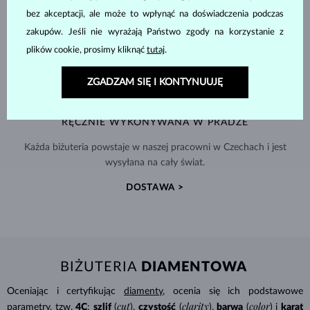
bez akceptacji, ale może to wpłynąć na doświadczenia podczas
zakupów. Jeśli nie wyrażają Państwo zgody na korzystanie z
plików cookie, prosimy kliknąć
tutaj
.
ZGADZAM SIĘ I KONTYNUUJĘ
RĘCZNIE WYKONYWANA W PRADZE
Każda biżuteria powstaje w naszej pracowni w Czechach i jest
wysyłana na cały świat.
DOSTAWA >
BIŻUTERIA
DIAMENTOWA
Oceniając i certyfikując
diamenty
, ocenia się ich podstawowe
cut
clarity
color
parametry, tzw.
4C
:
szlif
(
),
czystość
(
),
barwa
(
) i
karat