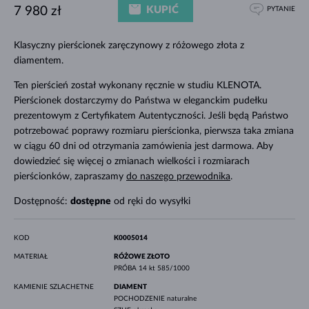
KUPIĆ
7 980 zł
PYTANIE
Klasyczny pierścionek zaręczynowy z różowego złota z
diamentem.
Ten pierścień został wykonany ręcznie w studiu KLENOTA.
Pierścionek dostarczymy do Państwa w eleganckim pudełku
prezentowym z Certyfikatem Autentyczności. Jeśli będą Państwo
potrzebować poprawy rozmiaru pierścionka, pierwsza taka zmiana
w ciągu 60 dni od otrzymania zamówienia jest darmowa. Aby
dowiedzieć się więcej o zmianach wielkości i rozmiarach
pierścionków, zapraszamy
do naszego przewodnika
.
Dostępność:
dostępne
od ręki do wysyłki
KOD
K0005014
MATERIAŁ
RÓŻOWE ZŁOTO
PRÓBA
14 kt 585/1000
KAMIENIE SZLACHETNE
DIAMENT
POCHODZENIE
naturalne