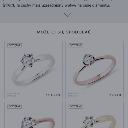
carat
(
). Te cechy mają uzasadniony wpływ na cenę diamentu.
MOŻE CI SIĘ SPODOBAĆ
DOSTĘPNE
DOSTĘPNE
BIAŁE ZŁOTO
RÓŻOWE ZŁOTO
11 180 zł
7 780 zł
DIAMENT
DIAMENT
DOSTĘPNE
DOSTĘPNE