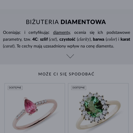
BIŻUTERIA
DIAMENTOWA
Oceniając i certyfikując
diamenty
, ocenia się ich podstawowe
cut
clarity
color
parametry, tzw.
4C
:
szlif
(
),
czystość
(
),
barwa
(
) i
karat
carat
(
). Te cechy mają uzasadniony wpływ na cenę diamentu.
MOŻE CI SIĘ SPODOBAĆ
DOSTĘPNE
DOSTĘPNE