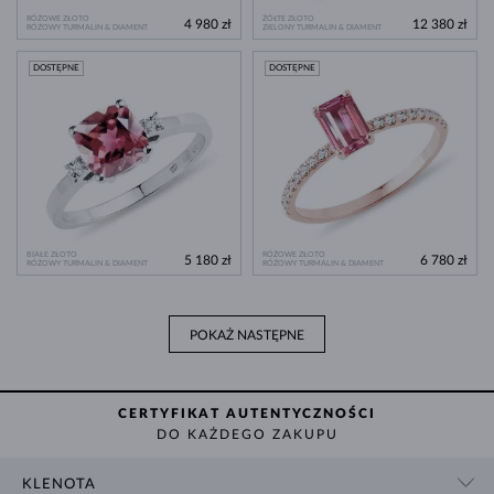
RÓŻOWE ZŁOTO
ŻÓŁTE ZŁOTO
4 980 zł
12 380 zł
RÓŻOWY TURMALIN & DIAMENT
ZIELONY TURMALIN & DIAMENT
DOSTĘPNE
DOSTĘPNE
BIAŁE ZŁOTO
RÓŻOWE ZŁOTO
5 180 zł
6 780 zł
RÓŻOWY TURMALIN & DIAMENT
RÓŻOWY TURMALIN & DIAMENT
POKAŻ NASTĘPNE
CERTYFIKAT AUTENTYCZNOŚCI
DO KAŻDEGO ZAKUPU
KLENOTA