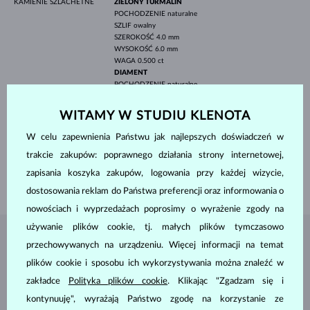
KAMIENIE SZLACHETNE
ZIELONY TURMALIN
POCHODZENIE
naturalne
SZLIF
owalny
SZEROKOŚĆ
4.0 mm
WYSOKOŚĆ
6.0 mm
WAGA
0.500 ct
DIAMENT
POCHODZENIE
naturalne
SZLIF
okrągły
CZYSTOŚĆ
SI
WITAMY W STUDIU KLENOTA
KOLOR
G
ŚREDNICA
1.0-1.3 mm
W celu zapewnienia Państwu jak najlepszych doświadczeń w
WAGA
0.042 ct
trakcie zakupów: poprawnego działania strony internetowej,
SZEROKOŚĆ
2.25 mm
zapisania koszyka zakupów, logowania przy każdej wizycie,
WAGA
1.85 g
dostosowania reklam do Państwa preferencji oraz informowania o
nowościach i wyprzedażach poprosimy o wyrażenie zgody na
używanie plików cookie, tj. małych plików tymczasowo
BIŻUTERIA Z
ATELIER KLENOTA
przechowywanych na urządzeniu. Więcej informacji na temat
plików cookie i sposobu ich wykorzystywania można znaleźć w
zakładce
Polityka plików cookie
. Klikając "Zgadzam się i
kontynuuję", wyrażają Państwo zgodę na korzystanie ze