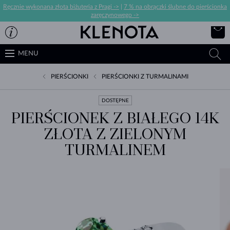
Ręcznie wykonana złota biżuteria z Pragi ->
|
7 % na obrączki ślubne do pierścionka
zaręczynowego ->
MENU
PIERŚCIONKI
PIERŚCIONKI Z TURMALINAMI
DOSTĘPNE
PIERŚCIONEK Z BIAŁEGO 14K
ZŁOTA Z ZIELONYM
TURMALINEM