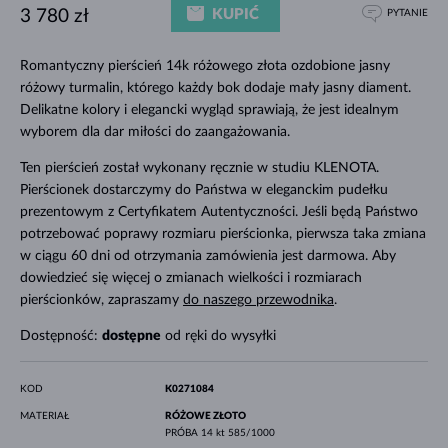
KUPIĆ
3 780 zł
PYTANIE
Romantyczny pierścień 14k różowego złota ozdobione jasny
różowy turmalin, którego każdy bok dodaje mały jasny diament.
Delikatne kolory i elegancki wygląd sprawiają, że jest idealnym
wyborem dla dar miłości do zaangażowania.
Ten pierścień został wykonany ręcznie w studiu KLENOTA.
Pierścionek dostarczymy do Państwa w eleganckim pudełku
prezentowym z Certyfikatem Autentyczności. Jeśli będą Państwo
potrzebować poprawy rozmiaru pierścionka, pierwsza taka zmiana
w ciągu 60 dni od otrzymania zamówienia jest darmowa. Aby
dowiedzieć się więcej o zmianach wielkości i rozmiarach
pierścionków, zapraszamy
do naszego przewodnika
.
Dostępność:
dostępne
od ręki do wysyłki
KOD
K0271084
MATERIAŁ
RÓŻOWE ZŁOTO
PRÓBA
14 kt 585/1000