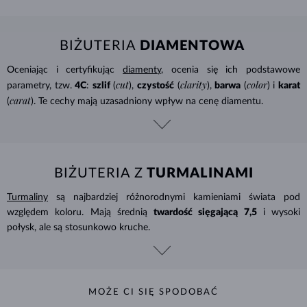
BIŻUTERIA
DIAMENTOWA
Oceniając i certyfikując
diamenty
, ocenia się ich podstawowe
cut
clarity
color
parametry, tzw.
4C
:
szlif
(
),
czystość
(
),
barwa
(
) i
karat
carat
(
). Te cechy mają uzasadniony wpływ na cenę diamentu.
BIŻUTERIA Z
TURMALINAMI
Turmaliny
są najbardziej różnorodnymi kamieniami świata pod
względem koloru. Mają średnią
twardość sięgającą 7,5
i wysoki
połysk, ale są stosunkowo kruche.
MOŻE CI SIĘ SPODOBAĆ