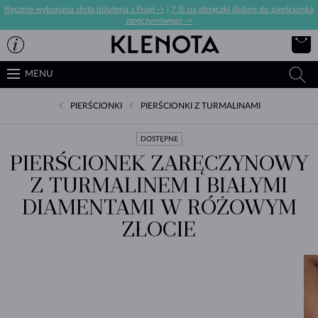
Ręcznie wykonana złota biżuteria z Pragi ->
|
7 % na obrączki ślubne do pierścionka
zaręczynowego ->
MENU
PIERŚCIONKI
PIERŚCIONKI Z TURMALINAMI
DOSTĘPNE
PIERŚCIONEK ZARĘCZYNOWY
Z TURMALINEM I BIAŁYMI
DIAMENTAMI W RÓŻOWYM
ZŁOCIE