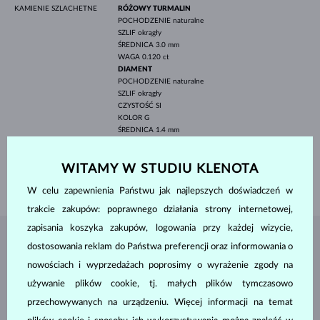
KAMIENIE SZLACHETNE
RÓŻOWY TURMALIN
POCHODZENIE
naturalne
SZLIF
okrągły
ŚREDNICA
3.0 mm
WAGA
0.120 ct
DIAMENT
POCHODZENIE
naturalne
SZLIF
okrągły
CZYSTOŚĆ
SI
KOLOR
G
ŚREDNICA
1.4 mm
WAGA
0.024 ct
SZEROKOŚĆ
1.55 mm
WITAMY W STUDIU KLENOTA
WAGA
1.60 g
W celu zapewnienia Państwu jak najlepszych doświadczeń w
trakcie zakupów: poprawnego działania strony internetowej,
zapisania koszyka zakupów, logowania przy każdej wizycie,
BIŻUTERIA Z
ATELIER KLENOTA
dostosowania reklam do Państwa preferencji oraz informowania o
nowościach i wyprzedażach poprosimy o wyrażenie zgody na
używanie plików cookie, tj. małych plików tymczasowo
przechowywanych na urządzeniu. Więcej informacji na temat