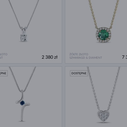
ZŁOTO
ŻÓŁTE ZŁOTO
2 380 zł
7 
NT
SZMARAGD & DIAMENT
ĘPNE
DOSTĘPNE