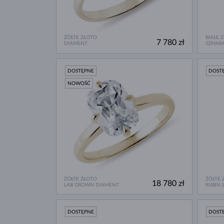
ŻÓŁTE ZŁOTO
BIAŁE 
7 780 zł
DIAMENT
SZMAR
DOSTĘPNE
DOST
NOWOŚĆ
ŻÓŁTE ZŁOTO
ŻÓŁTE 
18 780 zł
LAB GROWN DIAMENT
RUBIN 
DOSTĘPNE
DOST