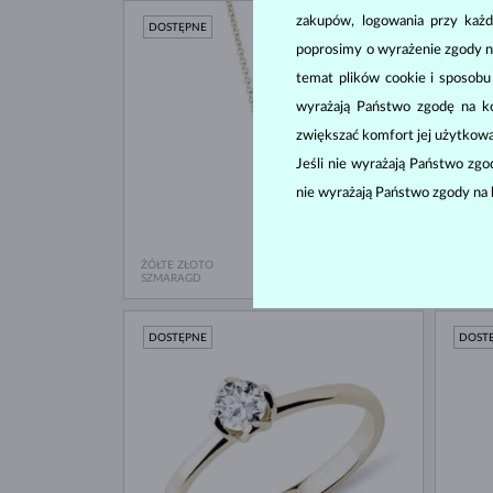
zakupów, logowania przy każd
DOSTĘPNE
DOST
poprosimy o wyrażenie zgody n
temat plików cookie i sposob
wyrażają Państwo zgodę na kor
zwiększać komfort jej użytkowa
Jeśli nie wyrażają Państwo zg
nie wyrażają Państwo zgody na 
ŻÓŁTE ZŁOTO
ŻÓŁTE 
2 980 zł
SZMARAGD
SŁODK
DOSTĘPNE
DOST