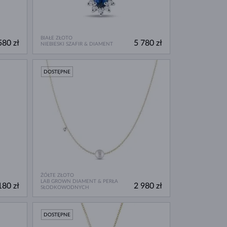
BIAŁE ZŁOTO
580 zł
5 780 zł
NIEBIESKI SZAFIR & DIAMENT
DOSTĘPNE
ŻÓŁTE ZŁOTO
LAB GROWN DIAMENT & PERŁA
180 zł
2 980 zł
SŁODKOWODNYCH
DOSTĘPNE