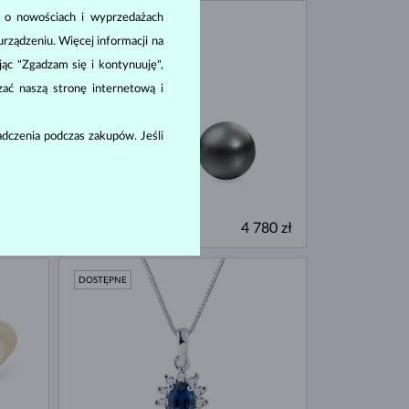
a o nowościach i wyprzedażach
DOSTĘPNE
ządzeniu. Więcej informacji na
ając "Zgadzam się i kontynuuję",
zać naszą stronę internetową i
dczenia podczas zakupów. Jeśli
BIAŁE ZŁOTO
380 zł
4 780 zł
TAHITAŃSKI
DOSTĘPNE