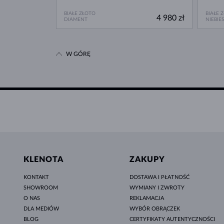
BIAŁE ZŁOTO
BIAŁE 
4 980 zł
DIAMENT
NIEBIES
W GÓRĘ
KLENOTA
ZAKUPY
KONTAKT
DOSTAWA I PŁATNOŚĆ
SHOWROOM
WYMIANY I ZWROTY
O NAS
REKLAMACJA
DLA MEDIÓW
WYBÓR OBRĄCZEK
BLOG
CERTYFIKATY AUTENTYCZNOŚCI