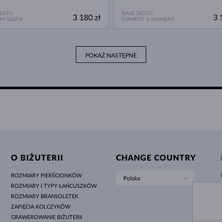
ZŁOTO
BIAŁE ZŁOTO
3 180 zł
3 
KI SZAFIR
DIAMENT & DIAMENT
POKAŻ NASTĘPNE
O BIŻUTERII
CHANGE COUNTRY
ROZMIARY PIERŚCIONKÓW
Polska
ROZMIARY I TYPY ŁAŃCUSZKÓW
ROZMIARY BRANSOLETEK
ZAPIĘCIA KOLCZYKÓW
GRAWEROWANIE BIŻUTERII