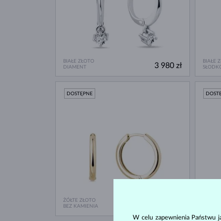
BIAŁE ZŁOTO
BIAŁE 
3 980 zł
DIAMENT
SŁODK
DOSTĘPNE
DOST
ŻÓŁTE ZŁOTO
ŻÓŁTE 
4 980 zł
BEZ KAMIENIA
BEZ KA
W celu zapewnienia Państwu ja