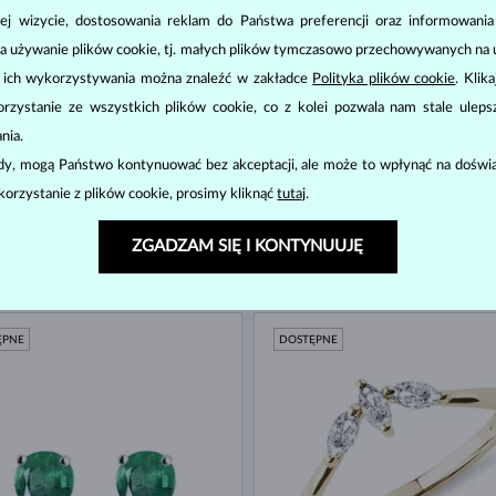
ej wizycie, dostosowania reklam do Państwa preferencji oraz informowani
ĘPNE
DOSTĘPNE
a używanie plików cookie, tj. małych plików tymczasowo przechowywanych na ur
u ich wykorzystywania można znaleźć w zakładce
Polityka plików cookie
. Klik
zystanie ze wszystkich plików cookie, co z kolei pozwala nam stale uleps
nia.
ody, mogą Państwo kontynuować bez akceptacji, ale może to wpłynąć na doświa
korzystanie z plików cookie, prosimy kliknąć
tutaj
.
ZGADZAM SIĘ I KONTYNUUJĘ
ZŁOTO
RÓŻOWE ZŁOTO
2 180 zł
5 
OWODNYCH
SZMARAGD
ĘPNE
DOSTĘPNE