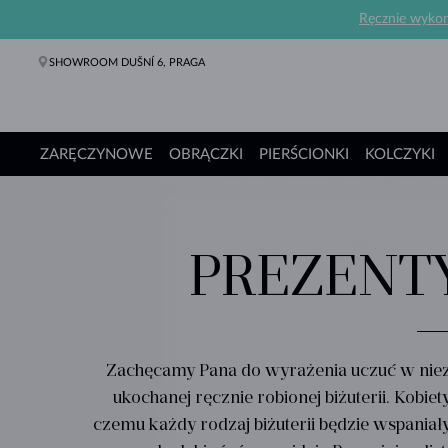
Ręcznie wykona
SHOWROOM DUŠNÍ 6, PRAGA
ZARĘCZYNOWE
OBRĄCZKI
PIERŚCIONKI
KOLCZYKI
Pierścionki Zaręczynowe
Obrączki
Pierścionki
Kolczyki
Naszyjniki
Bransoletki
Perły
Biżuteria
Prezenty
Kolekcje
PREZENT
Zachęcamy Pana do wyrażenia uczuć w niez
ukochanej ręcznie robionej biżuterii. Kobiet
czemu każdy rodzaj biżuterii będzie wspaniał