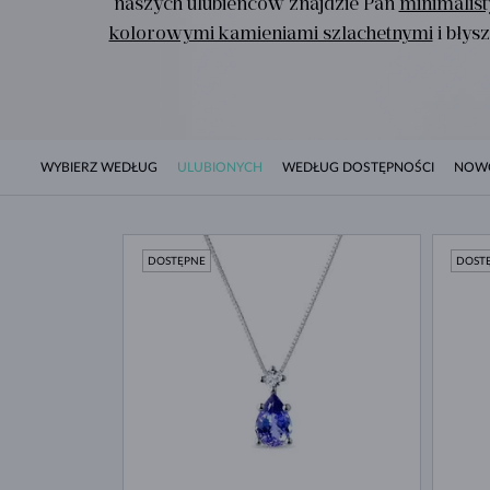
naszych ulubieńców znajdzie Pan
minimalis
kolorowymi kamieniami szlachetnymi
i błys
WYBIERZ WEDŁUG
ULUBIONYCH
WEDŁUG DOSTĘPNOŚCI
NOW
DOSTĘPNE
DOST