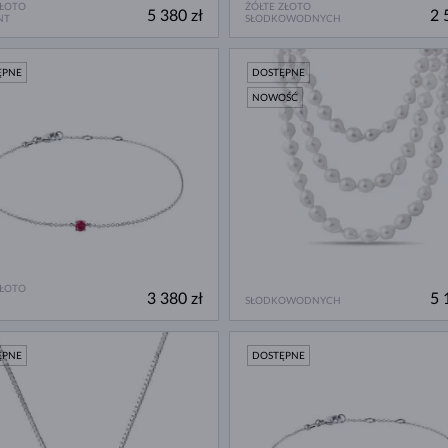
ZŁOTO
ŻÓŁTE ZŁOTO
5 380 zł
2 
NT
SŁODKOWODNYCH
ĘPNE
DOSTĘPNE
NOWOŚĆ
ZŁOTO
3 380 zł
5 
SŁODKOWODNYCH
ĘPNE
DOSTĘPNE