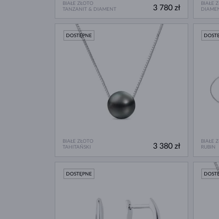
BIAŁE ZŁOTO
BIAŁE 
3 780 zł
TANZANIT & DIAMENT
DIAME
DOSTĘPNE
DOST
BIAŁE ZŁOTO
BIAŁE 
3 380 zł
TAHITAŃSKI
RUBIN
DOSTĘPNE
DOST