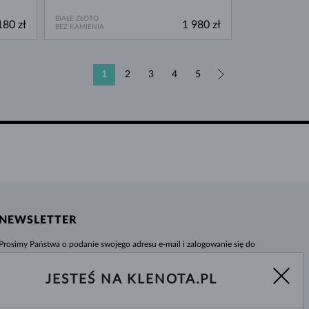
BIAŁE ZŁOTO
180 zł
1 980 zł
BEZ KAMIENIA
1
2
3
4
5
»
NEWSLETTER
Prosimy Państwa o podanie swojego adresu e-mail i zalogowanie się do
naszego centrum informacji e-sklepu klenota.pl. Żadna nowość czy rabat nie
umkną Państwa uwadze!
JESTEŚ NA KLENOTA.PL
WYBIERZ