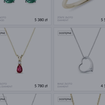
ZŁOTO
ŻÓŁTE ZŁOTO
5 380 zł
5 
AGD
DIAMENT
ĘPNE
DOSTĘPNE
ZŁOTO
BIAŁE ZŁOTO
5 780 zł
4 
& DIAMENT
DIAMENT
ĘPNE
DOSTĘPNE