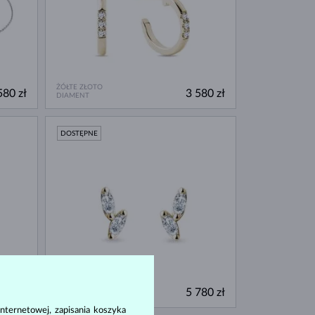
ŻÓŁTE ZŁOTO
580 zł
3 580 zł
DIAMENT
DOSTĘPNE
ŻÓŁTE ZŁOTO
180 zł
5 780 zł
DIAMENT
nternetowej, zapisania koszyka