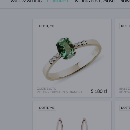
WYBIERZ WEDŁUG
ULUBIONYCH
WEDŁUG DOSTĘPNOŚCI
NOW
DOSTĘPNE
DOST
ŻÓŁTE ZŁOTO
BIAŁE 
5 180 zł
ZIELONY TURMALIN & DIAMENT
RÓŻOW
DOSTĘPNE
DOST