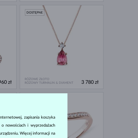
DOSTĘPNE
RÓŻOWE ZŁOTO
960 zł
3 780 zł
RÓŻOWY TURMALIN & DIAMENT
DOSTĘPNE
nternetowej, zapisania koszyka
a o nowościach i wyprzedażach
ządzeniu. Więcej informacji na