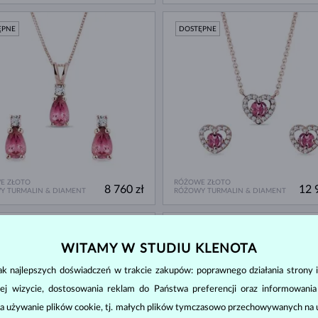
ĘPNE
DOSTĘPNE
E ZŁOTO
RÓŻOWE ZŁOTO
8 760 zł
12 
Y TURMALIN & DIAMENT
RÓŻOWY TURMALIN & DIAMENT
ĘPNE
DOSTĘPNE
WITAMY W STUDIU KLENOTA
k najlepszych doświadczeń w trakcie zakupów: poprawnego działania strony i
ej wizycie, dostosowania reklam do Państwa preferencji oraz informowani
a używanie plików cookie, tj. małych plików tymczasowo przechowywanych na ur