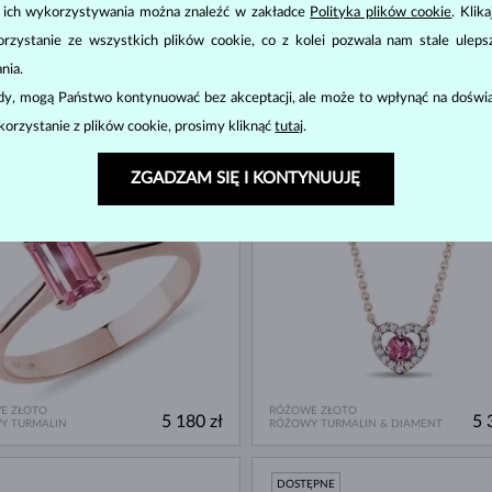
u ich wykorzystywania można znaleźć w zakładce
Polityka plików cookie
. Klik
zystanie ze wszystkich plików cookie, co z kolei pozwala nam stale uleps
nia.
ody, mogą Państwo kontynuować bez akceptacji, ale może to wpłynąć na doświa
E ZŁOTO
RÓŻOWE ZŁOTO
2 580 zł
4 
Y TURMALIN
RÓŻOWY TURMALIN & DIAMENT
korzystanie z plików cookie, prosimy kliknąć
tutaj
.
ĘPNE
DOSTĘPNE
ZGADZAM SIĘ I KONTYNUUJĘ
E ZŁOTO
RÓŻOWE ZŁOTO
5 180 zł
5 
Y TURMALIN
RÓŻOWY TURMALIN & DIAMENT
DOSTĘPNE