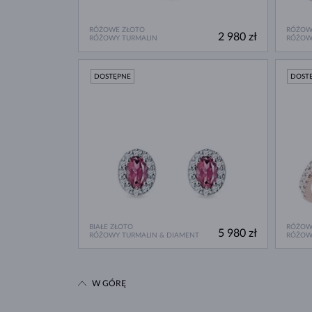
RÓŻOWE ZŁOTO
RÓŻOW
2 980 zł
RÓŻOWY TURMALIN
RÓŻOW
DOSTĘPNE
DOST
BIAŁE ZŁOTO
RÓŻOW
5 980 zł
RÓŻOWY TURMALIN & DIAMENT
RÓŻOW
W GÓRĘ