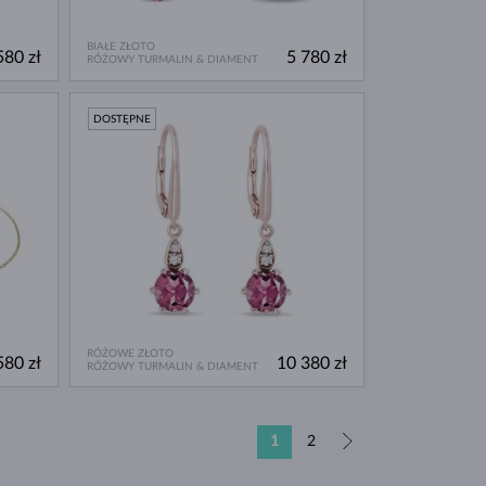
BIAŁE ZŁOTO
580 zł
5 780 zł
RÓŻOWY TURMALIN & DIAMENT
DOSTĘPNE
RÓŻOWE ZŁOTO
580 zł
10 380 zł
RÓŻOWY TURMALIN & DIAMENT
1
2
»