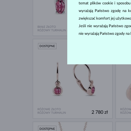
temat plików cookie i sposob
wyrażają Państwo zgodę na kor
zwiększać komfort jej użytkowa
Jeśli nie wyrażają Państwo zg
BIAŁE ZŁOTO
RÓŻOW
4 580 zł
RÓŻOWY TURMALIN & DIAMENT
RÓŻOW
nie wyrażają Państwo zgody na 
DOSTĘPNE
DOST
RÓŻOWE ZŁOTO
RÓŻOW
2 780 zł
RÓŻOWY TURMALIN
RÓŻOW
DOSTĘPNE