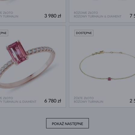
E ZŁOTO
RÓŻOWE ZŁOTO
3 980 zł
7 
Y TURMALIN
RÓŻOWY TURMALIN & DIAMENT
ĘPNE
DOSTĘPNE
E ZŁOTO
ŻÓŁTE ZŁOTO
6 780 zł
2 
Y TURMALIN & DIAMENT
RÓŻOWY TURMALIN
POKAŻ NASTĘPNE