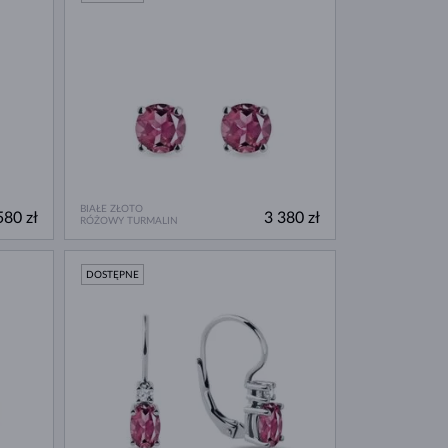
BIAŁE ZŁOTO
580 zł
3 380 zł
RÓŻOWY TURMALIN
DOSTĘPNE