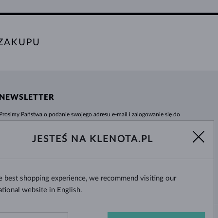
 ZAKUPU
NEWSLETTER
Prosimy Państwa o podanie swojego adresu e-mail i zalogowanie się do
naszego centrum informacji e-sklepu klenota.pl. Żadna nowość czy rabat nie
umkną Państwa uwadze!
JESTEŚ NA KLENOTA.PL
WYBIERZ
he best shopping experience, we recommend visiting our
Tak, chcę otrzymywać interesujące
wiadomości na e-mail.
ational website in English.