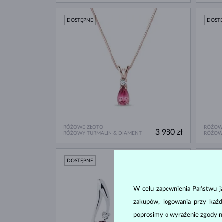
DOSTĘPNE
DOST
RÓŻOWE ZŁOTO
RÓŻOW
3 980 zł
RÓŻOWY TURMALIN & DIAMENT
RÓŻOW
DOSTĘPNE
DOST
W celu zapewnienia Państwu ja
zakupów, logowania przy każd
poprosimy o wyrażenie zgody n