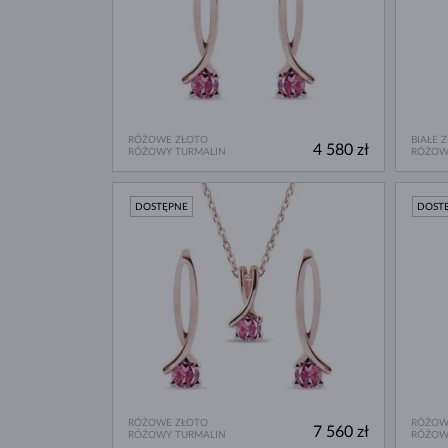
RÓŻOWE ZŁOTO
BIAŁE 
4 580 zł
RÓŻOWY TURMALIN
RÓŻOW
DOSTĘPNE
DOST
RÓŻOWE ZŁOTO
RÓŻOW
7 560 zł
RÓŻOWY TURMALIN
RÓŻOW