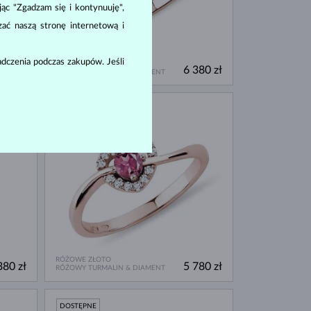
ając "Zgadzam się i kontynuuję",
zać naszą stronę internetową i
dczenia podczas zakupów. Jeśli
RÓŻOWE ZŁOTO
780 zł
6 380 zł
RÓŻOWY TURMALIN & DIAMENT
DOSTĘPNE
RÓŻOWE ZŁOTO
380 zł
5 780 zł
RÓŻOWY TURMALIN & DIAMENT
DOSTĘPNE