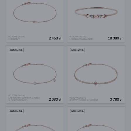
RÓŻOWE ZŁOTO
RÓŻOWE ZŁOTO
2 460 zł
18 380 zł
MORGANIT
MORGANIT & DIAMENT
DOSTĘPNE
DOSTĘPNE
RÓŻOWE ZŁOTO
LAB GROWN DIAMENT & PERŁA
RÓŻOWE ZŁOTO
2 080 zł
3 780 zł
SŁODKOWODNYCH
RÓŻOWY SZAFIR & DIAMENT
DOSTĘPNE
DOSTĘPNE