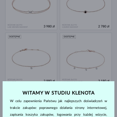
RÓŻOWE ZŁOTO
RÓŻOWE ZŁOTO
3 980 zł
2 780 zł
LAB GROWN DIAMENT
CZARNY DIAMENT
DOSTĘPNE
DOSTĘPNE
RÓŻOWE ZŁOTO
RÓŻOWE ZŁOTO
2 980 zł
3 180 zł
DIAMENT
LAB GROWN DIAMENT
DOSTĘPNE
DOSTĘPNE
WITAMY W STUDIU KLENOTA
W celu zapewnienia Państwu jak najlepszych doświadczeń w
trakcie zakupów: poprawnego działania strony internetowej,
zapisania koszyka zakupów, logowania przy każdej wizycie,