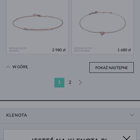
RÓŻOWE ZŁOTO
RÓŻOWE ZŁOTO
2 980 zł
1 680 zł
DIAMENT
BEZ KAMIENIA
W GÓRĘ
POKAŻ NASTĘPNE
1
2
»
KLENOTA
KONTAKT
ZAKUPY
SHOWROOM