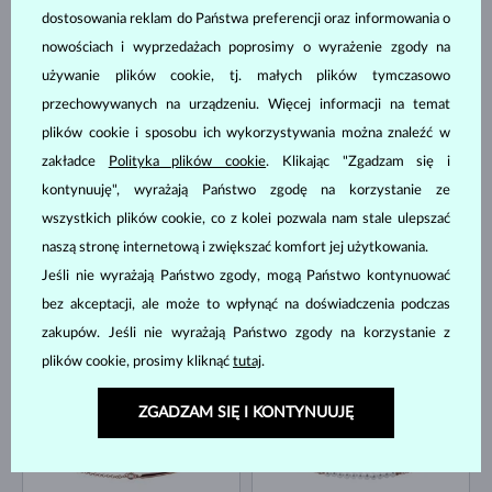
dostosowania reklam do Państwa preferencji oraz informowania o
nowościach i wyprzedażach poprosimy o wyrażenie zgody na
RÓŻOWE ZŁOTO
RÓŻOWE ZŁOTO
używanie plików cookie, tj. małych plików tymczasowo
1 980 zł
3 380 zł
SŁODKOWODNYCH
RUBIN
przechowywanych na urządzeniu. Więcej informacji na temat
DOSTĘPNE
DOSTĘPNE
plików cookie i sposobu ich wykorzystywania można znaleźć w
zakładce
Polityka plików cookie
. Klikając "Zgadzam się i
kontynuuję", wyrażają Państwo zgodę na korzystanie ze
wszystkich plików cookie, co z kolei pozwala nam stale ulepszać
naszą stronę internetową i zwiększać komfort jej użytkowania.
Jeśli nie wyrażają Państwo zgody, mogą Państwo kontynuować
RÓŻOWE ZŁOTO
bez akceptacji, ale może to wpłynąć na doświadczenia podczas
RÓŻOWE ZŁOTO
2 780 zł
2 380 zł
SŁODKOWODNYCH
BEZ KAMIENIA
zakupów. Jeśli nie wyrażają Państwo zgody na korzystanie z
DOSTĘPNE
DOSTĘPNE
plików cookie, prosimy kliknąć
tutaj
.
ZGADZAM SIĘ I KONTYNUUJĘ