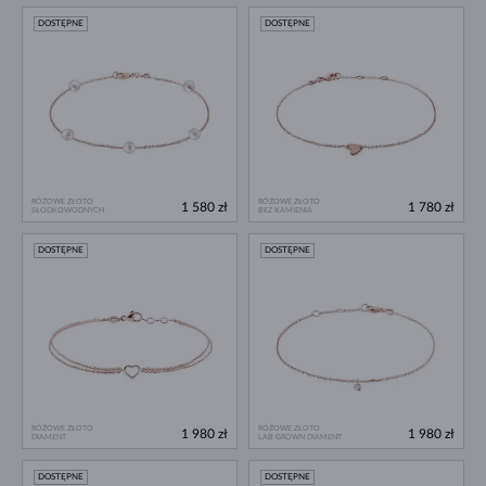
DOSTĘPNE
DOSTĘPNE
RÓŻOWE ZŁOTO
RÓŻOWE ZŁOTO
1 580 zł
1 780 zł
SŁODKOWODNYCH
BEZ KAMIENIA
DOSTĘPNE
DOSTĘPNE
RÓŻOWE ZŁOTO
RÓŻOWE ZŁOTO
1 980 zł
1 980 zł
DIAMENT
LAB GROWN DIAMENT
DOSTĘPNE
DOSTĘPNE