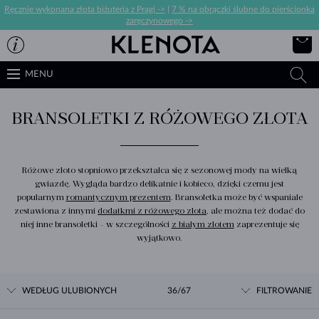
Ręcznie wykonana złota biżuteria z Pragi ->
|
7 % na obrączki ślubne do pierścionka
zaręczynowego ->
MENU
BRANSOLETKI Z RÓŻOWEGO ZŁOTA
Różowe złoto stopniowo przekształca się z sezonowej mody na wielką
gwiazdę. Wygląda bardzo delikatnie i kobieco, dzięki czemu jest
popularnym
romantycznym prezentem
. Bransoletka może być wspaniale
zestawiona z innymi
dodatkmi z różowego złota
, ale można też dodać do
niej inne bransoletki - w szczególności
z białym złotem
zaprezentuje się
wyjątkowo.
WEDŁUG ULUBIONYCH
36/67
FILTROWANIE