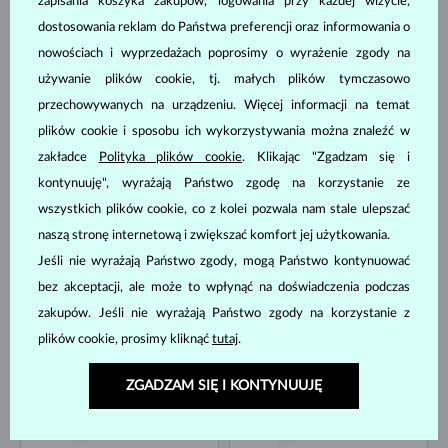
zapisania koszyka zakupów, logowania przy każdej wizycie,
dostosowania reklam do Państwa preferencji oraz informowania o
RÓŻOWE ZŁOTO
BIAŁE ZŁOTO
4 380 zł
3 180 zł
nowościach i wyprzedażach poprosimy o wyrażenie zgody na
SZMARAGD
SZMARAGD
używanie plików cookie, tj. małych plików tymczasowo
DOSTĘPNE
DOSTĘPNE
przechowywanych na urządzeniu. Więcej informacji na temat
plików cookie i sposobu ich wykorzystywania można znaleźć w
zakładce
Polityka plików cookie
. Klikając "Zgadzam się i
kontynuuję", wyrażają Państwo zgodę na korzystanie ze
wszystkich plików cookie, co z kolei pozwala nam stale ulepszać
naszą stronę internetową i zwiększać komfort jej użytkowania.
BIAŁE ZŁOTO
ŻÓŁTE ZŁOTO
Jeśli nie wyrażają Państwo zgody, mogą Państwo kontynuować
6 380 zł
4 380 zł
SZMARAGD & DIAMENT
SZMARAGD & DIAMENT
bez akceptacji, ale może to wpłynąć na doświadczenia podczas
DOSTĘPNE
DOSTĘPNE
zakupów. Jeśli nie wyrażają Państwo zgody na korzystanie z
plików cookie, prosimy kliknąć
tutaj
.
ZGADZAM SIĘ I KONTYNUUJĘ