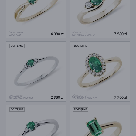
ŻÓŁTE ZŁOTO
ŻÓŁTE ZŁOTO
4 380 zł
7 580 zł
SZMARAGD
SZMARAGD & DIAMENT
DOSTĘPNE
DOSTĘPNE
BIAŁE ZŁOTO
ŻÓŁTE ZŁOTO
2 980 zł
7 780 zł
SZMARAGD & DIAMENT
SZMARAGD & DIAMENT
DOSTĘPNE
DOSTĘPNE