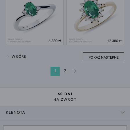
BIAŁE ZŁOTO
ŻÓŁTE ZŁOTO
6 380 zł
12 380 zł
SZMARAGD & DIAMENT
SZMARAGD & DIAMENT
W GÓRĘ
POKAŻ NASTĘPNE
1
2
»
60 DNI
NA ZWROT
KLENOTA
KONTAKT
ZAKUPY