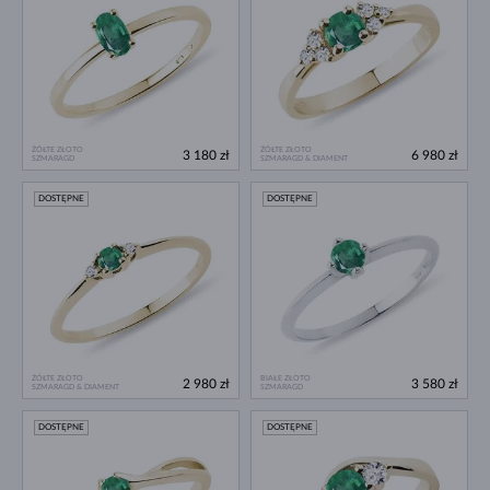
ŻÓŁTE ZŁOTO
ŻÓŁTE ZŁOTO
3 180 zł
6 980 zł
SZMARAGD
SZMARAGD & DIAMENT
DOSTĘPNE
DOSTĘPNE
ŻÓŁTE ZŁOTO
BIAŁE ZŁOTO
2 980 zł
3 580 zł
SZMARAGD & DIAMENT
SZMARAGD
DOSTĘPNE
DOSTĘPNE