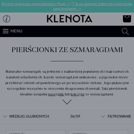
Ręcznie wykonana złota biżuteria z Pragi ->
|
7 % na obrączki ślubne do pierścionka
zaręczynowego ->
MENU
PIERŚCIONKI ZE SZMARAGDAMI
Naturalne szmaragdy są jednymi z najbardziej popularnych i najrzadszych
kamieni szlachetnych. Każdy szmaragd jest unikatowy, a jego kolor może
przybierać odcień od pastelowego aż po wyraziście zielony. Jego piękno jest
szczególnie wyraziste w otoczeniu drogocennych metali. Taki pierścionek
idealnie uzupełni
naszyjnik
lub
kolczyki
ze szmaragdami.
WEDŁUG ULUBIONYCH
36/59
FILTROWANIE