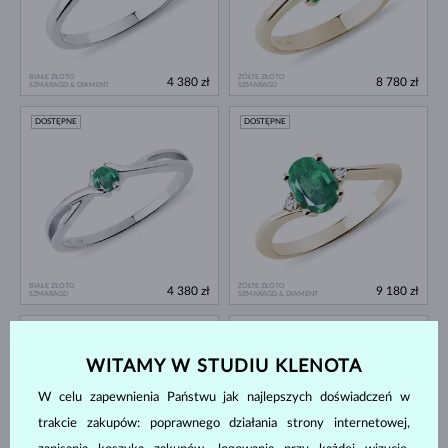
BIAŁE ZŁOTO
ŻÓŁTE ZŁOTO
4 380 zł
8 780 zł
SZMARAGD & DIAMENT
SZMARAGD
DOSTĘPNE
DOSTĘPNE
BIAŁE ZŁOTO
ŻÓŁTE ZŁOTO
4 380 zł
9 180 zł
SZMARAGD
SZMARAGD & DIAMENT
DOSTĘPNE
DOSTĘPNE
WITAMY W STUDIU KLENOTA
W celu zapewnienia Państwu jak najlepszych doświadczeń w
trakcie zakupów: poprawnego działania strony internetowej,