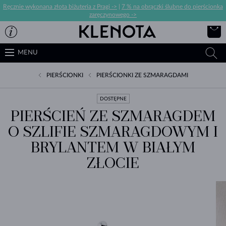
Ręcznie wykonana złota biżuteria z Pragi ->
|
7 % na obrączki ślubne do pierścionka
zaręczynowego ->
MENU
PIERŚCIONKI
PIERŚCIONKI ZE SZMARAGDAMI
DOSTĘPNE
PIERŚCIEŃ ZE SZMARAGDEM
O SZLIFIE SZMARAGDOWYM I
BRYLANTEM W BIAŁYM
ZŁOCIE