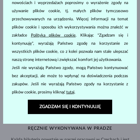
BIŻUTERIA Z
ATELIER KLENOTA
nowościach i wyprzedażach poprosimy o wyrażenie zgody na
używanie plików cookie, tj. małych plików tymczasowo
przechowywanych na urządzeniu. Więcej informacji na temat
plików cookie i sposobu ich wykorzystywania można znaleźć w
zakładce
Polityka plików cookie
. Klikając "Zgadzam się i
kontynuuję", wyrażają Państwo zgodę na korzystanie ze
wszystkich plików cookie, co z kolei pozwala nam stale ulepszać
naszą stronę internetową i zwiększać komfort jej użytkowania.
Jeśli nie wyrażają Państwo zgody, mogą Państwo kontynuować
bez akceptacji, ale może to wpłynąć na doświadczenia podczas
zakupów. Jeśli nie wyrażają Państwo zgody na korzystanie z
plików cookie, prosimy kliknąć
tutaj
.
ZGADZAM SIĘ I KONTYNUUJĘ
RĘCZNIE WYKONYWANA W PRADZE
Każda biżuteria powstaje w naszej pracowni w Czechach i jest