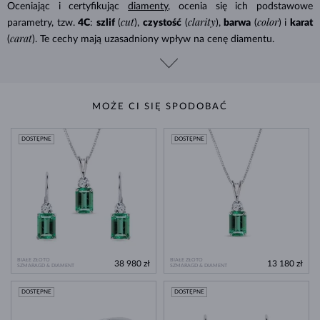
Oceniając i certyfikując
diamenty
, ocenia się ich podstawowe
cut
clarity
color
parametry, tzw.
4C
:
szlif
(
),
czystość
(
),
barwa
(
) i
karat
carat
(
). Te cechy mają uzasadniony wpływ na cenę diamentu.
MOŻE CI SIĘ SPODOBAĆ
DOSTĘPNE
DOSTĘPNE
BIAŁE ZŁOTO
BIAŁE ZŁOTO
38 980 zł
13 180 zł
SZMARAGD & DIAMENT
SZMARAGD & DIAMENT
DOSTĘPNE
DOSTĘPNE