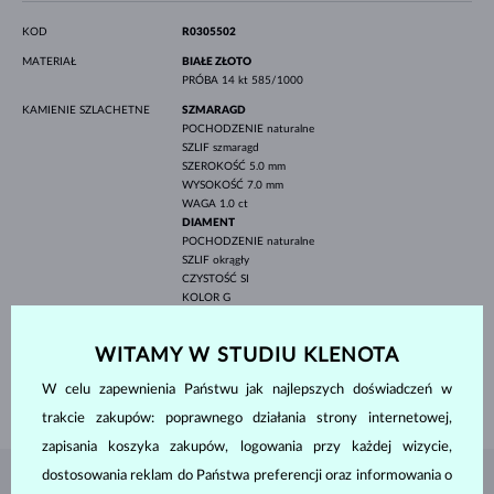
KOD
R0305502
MATERIAŁ
BIAŁE ZŁOTO
PRÓBA
14 kt 585/1000
KAMIENIE SZLACHETNE
SZMARAGD
POCHODZENIE
naturalne
SZLIF
szmaragd
SZEROKOŚĆ
5.0 mm
WYSOKOŚĆ
7.0 mm
WAGA
1.0 ct
DIAMENT
POCHODZENIE
naturalne
SZLIF
okrągły
CZYSTOŚĆ
SI
KOLOR
G
ŚREDNICA
3.0 mm
WAGA
0.210 ct
WITAMY W STUDIU KLENOTA
SZEROKOŚĆ
2.30 mm
W celu zapewnienia Państwu jak najlepszych doświadczeń w
WAGA
2.50 g
trakcie zakupów: poprawnego działania strony internetowej,
zapisania koszyka zakupów, logowania przy każdej wizycie,
dostosowania reklam do Państwa preferencji oraz informowania o