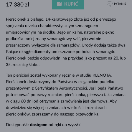
KUPIĆ
17 380 zł
PYTANIE
Pierścionek z białego, 14-karatowego złota już od pierwszego
spojrzenia urzeka charakterystycznym szmaragdem
umiejscowionym na środku. Jego unikalne, naturalne piękno
podkreśla mniej znany szmaragdowy szlif, pierwotnie
przeznaczony wyłącznie dla szmaragdów. Urody dodają także dwa
lśniące okrągłe diamenty umieszczone po bokach szmaragdu.
Pierścionek będzie odpowiedni na przykład jako prezent na 20. lub
35. rocznicę ślubu.
Ten pierścień został wykonany ręcznie w studiu KLENOTA.
Pierścionek dostarczymy do Państwa w eleganckim pudełku
prezentowym z Certyfikatem Autentyczności. Jeśli będą Państwo
potrzebować poprawy rozmiaru pierścionka, pierwsza taka zmiana
w ciągu 60 dni od otrzymania zamówienia jest darmowa. Aby
dowiedzieć się więcej o zmianach wielkości i rozmiarach
pierścionków, zapraszamy
do naszego przewodnika
.
Dostępność:
dostępne
od ręki do wysyłki