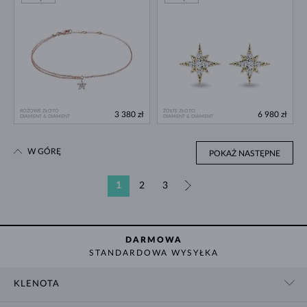
RÓŻOWE ZŁOTO
ŻÓŁTE ZŁOTO
3 380 zł
6 980 zł
DIAMENT & DIAMENT
DIAMENT & DIAMENT
W GÓRĘ
POKAŻ NASTĘPNE
1
2
3
»
DARMOWA
STANDARDOWA WYSYŁKA
KLENOTA