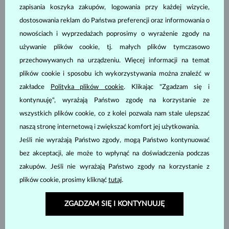
zapisania koszyka zakupów, logowania przy każdej wizycie,
dostosowania reklam do Państwa preferencji oraz informowania o
nowościach i wyprzedażach poprosimy o wyrażenie zgody na
ŻÓŁTE ZŁOTO
BIAŁE ZŁOTO
3 780 zł
6 380 zł
DIAMENT & DIAMENT
DIAMENT & DIAMENT
używanie plików cookie, tj. małych plików tymczasowo
przechowywanych na urządzeniu. Więcej informacji na temat
DOSTĘPNE
DOSTĘPNE
plików cookie i sposobu ich wykorzystywania można znaleźć w
zakładce
Polityka plików cookie
. Klikając "Zgadzam się i
kontynuuję", wyrażają Państwo zgodę na korzystanie ze
wszystkich plików cookie, co z kolei pozwala nam stale ulepszać
naszą stronę internetową i zwiększać komfort jej użytkowania.
Jeśli nie wyrażają Państwo zgody, mogą Państwo kontynuować
ŻÓŁTE ZŁOTO
ŻÓŁTE ZŁOTO
4 180 zł
3 380 zł
DIAMENT
DIAMENT
bez akceptacji, ale może to wpłynąć na doświadczenia podczas
zakupów. Jeśli nie wyrażają Państwo zgody na korzystanie z
DOSTĘPNE
DOSTĘPNE
plików cookie, prosimy kliknąć
tutaj
.
ZGADZAM SIĘ I KONTYNUUJĘ