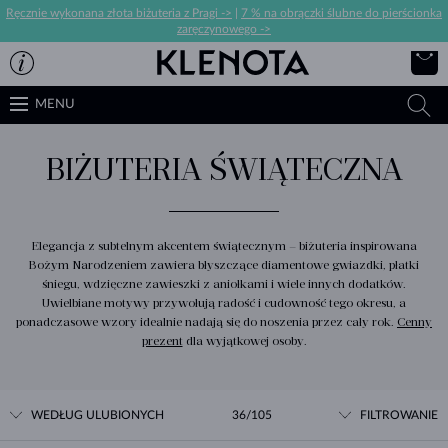
Ręcznie wykonana złota biżuteria z Pragi ->
|
7 % na obrączki ślubne do pierścionka
zaręczynowego ->
MENU
BIŻUTERIA ŚWIĄTECZNA
Elegancja z subtelnym akcentem świątecznym – biżuteria inspirowana
Bożym Narodzeniem zawiera błyszczące diamentowe gwiazdki, płatki
śniegu, wdzięczne zawieszki z aniołkami i wiele innych dodatków.
Uwielbiane motywy przywołują radość i cudowność tego okresu, a
ponadczasowe wzory idealnie nadają się do noszenia przez cały rok.
Cenny
prezent
dla wyjątkowej osoby.
WEDŁUG ULUBIONYCH
36/105
FILTROWANIE