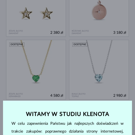
ŻÓŁTE ZŁOTO
RÓŻOWE ZŁOTO
2 380 zł
3 180 zł
DIAMENT
DIAMENT
DOSTĘPNE
DOSTĘPNE
ŻÓŁTE ZŁOTO
BIAŁE ZŁOTO
4 580 zł
2 980 zł
SZMARAGD
TOPAZ
DOSTĘPNE
DOSTĘPNE
WITAMY W STUDIU KLENOTA
W celu zapewnienia Państwu jak najlepszych doświadczeń w
trakcie zakupów: poprawnego działania strony internetowej,