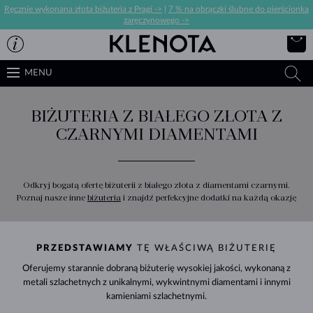
Ręcznie wykonana złota biżuteria z Pragi ->
|
7 % na obrączki ślubne do pierścionka
zaręczynowego ->
MENU
BIŻUTERIA Z BIAŁEGO ZŁOTA Z
CZARNYMI DIAMENTAMI
Odkryj bogatą ofertę biżuterii z białego złota z diamentami czarnymi.
Poznaj nasze inne
biżuteria
i znajdź perfekcyjne dodatki na każdą okazję
PRZEDSTAWIAMY
TĘ WŁAŚCIWĄ BIŻUTERIĘ
Oferujemy starannie dobraną biżuterię wysokiej jakości, wykonaną z
metali szlachetnych z unikalnymi, wykwintnymi diamentami i innymi
kamieniami szlachetnymi.