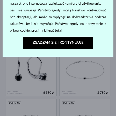
naszą stronę internetową i zwiększać komfort jej użytkowania.
Jeśli nie wyrażają Państwo zgody, mogą Państwo kontynuować
bez akceptacji, ale może to wpłynąć na doświadczenia podczas
zakupów. Jeśli nie wyrażają Państwo zgody na korzystanie z
plików cookie, prosimy kliknąć
tutaj
.
BIAŁE ZŁOTO
BIAŁE ZŁOTO
3 580 zł
3 980 zł
CZARNY DIAMENT
CZARNY DIAMENT
ZGADZAM SIĘ I KONTYNUUJĘ
DOSTĘPNE
DOSTĘPNE
BIAŁE ZŁOTO
BIAŁE ZŁOTO
6 580 zł
2 780 zł
CZARNY DIAMENT
CZARNY DIAMENT
DOSTĘPNE
DOSTĘPNE