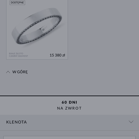
DOSTĘPNE
BIAŁE ZŁOTO
15 380 zł
CZARNY DIAMENT
W GÓRĘ
60 DNI
NA ZWROT
KLENOTA
KONTAKT
ZAKUPY