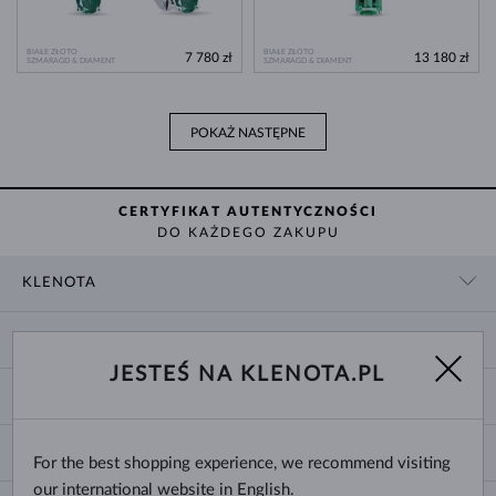
BIAŁE ZŁOTO
BIAŁE ZŁOTO
7 780 zł
13 180 zł
SZMARAGD & DIAMENT
SZMARAGD & DIAMENT
POKAŻ NASTĘPNE
CERTYFIKAT AUTENTYCZNOŚCI
DO KAŻDEGO ZAKUPU
KLENOTA
KONTAKT
ZAKUPY
SHOWROOM
JESTEŚ NA KLENOTA.PL
DOSTAWA I PŁATNOŚĆ
O NAS
O BIŻUTERII
WYMIANY I ZWROTY
DLA MEDIÓW
ROZMIARY PIERŚCIONKÓW
REKLAMACJA
BLOG
CHANGE COUNTRY
For the best shopping experience, we recommend visiting
ROZMIARY I TYPY ŁAŃCUSZKÓW
WYBÓR OBRĄCZEK
our international website in English.
ROZMIARY BRANSOLETEK