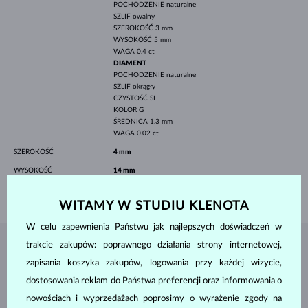
POCHODZENIE
naturalne
SZLIF
owalny
SZEROKOŚĆ
3 mm
WYSOKOŚĆ
5 mm
WAGA
0.4 ct
DIAMENT
POCHODZENIE
naturalne
SZLIF
okrągły
CZYSTOŚĆ
SI
KOLOR
G
ŚREDNICA
1.3 mm
WAGA
0.02 ct
SZEROKOŚĆ
4 mm
WYSOKOŚĆ
14 mm
WAGA
1.75 g
WITAMY W STUDIU KLENOTA
W celu zapewnienia Państwu jak najlepszych doświadczeń w
trakcie zakupów: poprawnego działania strony internetowej,
BIŻUTERIA Z
ATELIER KLENOTA
zapisania koszyka zakupów, logowania przy każdej wizycie,
dostosowania reklam do Państwa preferencji oraz informowania o
nowościach i wyprzedażach poprosimy o wyrażenie zgody na