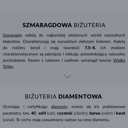
SZMARAGDOWA
BIŻUTERIA
Szmaragdy
należą do najbardziej ulubionych wśród naturalnych
klejnotów. Charakteryzują się wyrazistym zielonym kolorem. Należą
do rodziny beryli i mają twardość
7,5–8.
Ich znakiem
charakterystycznym są pęknięcia i inkluzje, potwierdzające naturalne
pochodzenie. Razem z rubinem i szafirem szmaragd tworzy
Wielką
Trójkę
.
BIŻUTERIA
DIAMENTOWA
Oceniając i certyfikując
diamenty
, ocenia się ich podstawowe
cut
clarity
color
parametry, tzw.
4C
:
szlif
(
),
czystość
(
),
barwa
(
) i
karat
carat
(
). Te cechy mają uzasadniony wpływ na cenę diamentu.