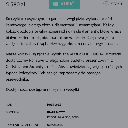
KUPIĆ
5 580 zł
PYTANIE
Kolczyki o klasycznym, eleganckim wyglądzie, wykonane z 14-
karatowego, białego złota z diamentami i szmaragdami. Każdy
kolczyk ozdobia owalny szmaragd i okrągłe diamenty, które wraz z
białym złotem robią niezapomniane wrażenie. Dzięki swojemu
zapięciu ​​te kolczyki są bardzo wygodne do codziennego noszenia.
Nasze kolczyki są ręcznie wyrabiane w studiu KLENOTA. Biżuterię
dostarczymy Państwu w eleganckim pudełku prezentowym z
Certyfikatem Autentyczności. Aby dowiedzieć się więcej o różnych
typach kolczyków i ich zapięć, zapraszamy
do naszego
przewodnika
.
Dostępność:
dostępne
od ręki do wysyłki
KOD
K0141012
MATERIAŁ
BIAŁE ZŁOTO
PRÓBA
14 kt 585/1000
KAMIENIE SZLACHETNE
SZMARAGD