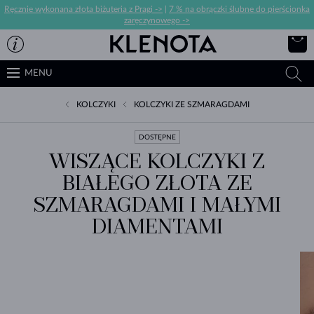
Ręcznie wykonana złota biżuteria z Pragi ->
|
7 % na obrączki ślubne do pierścionka
zaręczynowego ->
MENU
KOLCZYKI
KOLCZYKI ZE SZMARAGDAMI
DOSTĘPNE
WISZĄCE KOLCZYKI Z
BIAŁEGO ZŁOTA ZE
SZMARAGDAMI I MAŁYMI
DIAMENTAMI