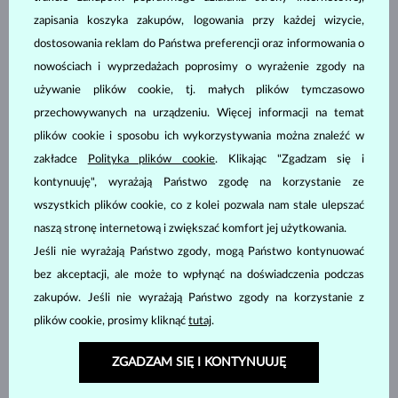
zapisania koszyka zakupów, logowania przy każdej wizycie,
dostosowania reklam do Państwa preferencji oraz informowania o
nowościach i wyprzedażach poprosimy o wyrażenie zgody na
ŻÓŁTE ZŁOTO
ŻÓŁTE ZŁOTO
4 780 zł
5 580 zł
używanie plików cookie, tj. małych plików tymczasowo
DIAMENT
DIAMENT
przechowywanych na urządzeniu. Więcej informacji na temat
DOSTĘPNE
DOSTĘPNE
plików cookie i sposobu ich wykorzystywania można znaleźć w
zakładce
Polityka plików cookie
. Klikając "Zgadzam się i
kontynuuję", wyrażają Państwo zgodę na korzystanie ze
wszystkich plików cookie, co z kolei pozwala nam stale ulepszać
naszą stronę internetową i zwiększać komfort jej użytkowania.
Jeśli nie wyrażają Państwo zgody, mogą Państwo kontynuować
ŻÓŁTE ZŁOTO
ŻÓŁTE ZŁOTO
3 380 zł
5 980 zł
bez akceptacji, ale może to wpłynąć na doświadczenia podczas
DIAMENT
DIAMENT & DIAMENT
zakupów. Jeśli nie wyrażają Państwo zgody na korzystanie z
DOSTĘPNE
DOSTĘPNE
plików cookie, prosimy kliknąć
tutaj
.
ZGADZAM SIĘ I KONTYNUUJĘ