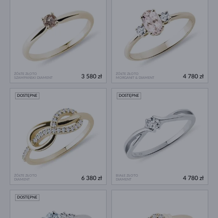
ŻÓŁTE ZŁOTO
ŻÓŁTE ZŁOTO
3 580 zł
4 780 zł
SZAMPAŃSKI DIAMENT
MORGANIT & DIAMENT
DOSTĘPNE
DOSTĘPNE
ŻÓŁTE ZŁOTO
BIAŁE ZŁOTO
6 380 zł
4 780 zł
DIAMENT
DIAMENT
DOSTĘPNE