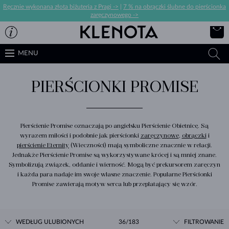
Ręcznie wykonana złota biżuteria z Pragi ->
|
7 % na obrączki ślubne do pierścionka
zaręczynowego ->
MENU
PIERŚCIONKI PROMISE
Pierścienie Promise oznaczają po angielsku Pierścienie Obietnicę. Są
wyrazem miłości i podobnie jak pierścionki
zaręczynowe
,
obrączki
i
pierścienie Eternity
(Wieczności) mają symboliczne znacznie w relacji.
Jednakże Pierścienie Promise są wykorzystywane krócej i są mniej znane.
Symbolizują związek, oddanie i wierność. Mogą być prekursorem zaręczyn
i każda para nadaje im swoje własne znaczenie. Popularne Pierścionki
Promise zawierają motyw serca lub przeplatający się wzór.
WEDŁUG ULUBIONYCH
36/183
FILTROWANIE