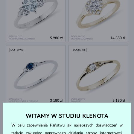
BIAŁE ZŁOTO
ŻÓŁTE ZŁOTO
5 980 zł
14 380 zł
AKWAMARYN & DIAMENT
DIAMENT & DIAMENT
DOSTĘPNE
DOSTĘPNE
BIAŁE ZŁOTO
ŻÓŁTE ZŁOTO
3 180 zł
3 180 zł
NIEBIESKI SZAFIR & DIAMENT
DIAMENT
DOSTĘPNE
DOSTĘPNE
WITAMY W STUDIU KLENOTA
W celu zapewnienia Państwu jak najlepszych doświadczeń w
trakcie zakupów: poprawnego działania strony internetowej,