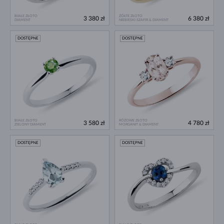
BIAŁE ZŁOTO
ŻÓŁTE ZŁOTO
3 380 zł
6 380 zł
DIAMENT
NIEBIESKI SZAFIR & DIAMENT
DOSTĘPNE
DOSTĘPNE
BIAŁE ZŁOTO
RÓŻOWE ZŁOTO
3 580 zł
4 780 zł
ZIELONY DIAMENT
MORGANIT & DIAMENT
DOSTĘPNE
DOSTĘPNE