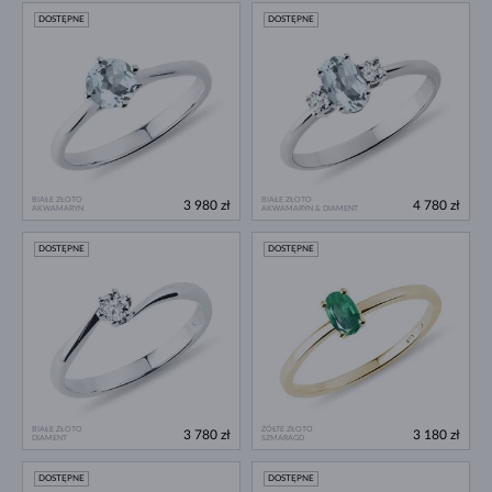
DOSTĘPNE
DOSTĘPNE
BIAŁE ZŁOTO
BIAŁE ZŁOTO
3 980 zł
4 780 zł
AKWAMARYN
AKWAMARYN & DIAMENT
DOSTĘPNE
DOSTĘPNE
BIAŁE ZŁOTO
ŻÓŁTE ZŁOTO
3 780 zł
3 180 zł
DIAMENT
SZMARAGD
DOSTĘPNE
DOSTĘPNE