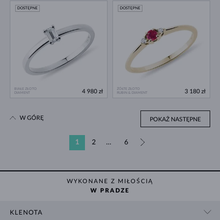
DOSTĘPNE
DOSTĘPNE
BIAŁE ZŁOTO
ŻÓŁTE ZŁOTO
4 980 zł
3 180 zł
DIAMENT
RUBIN & DIAMENT
W GÓRĘ
POKAŻ NASTĘPNE
1
2
…
6
»
WYKONANE Z MIŁOŚCIĄ
W PRADZE
KLENOTA