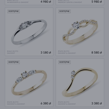
BIAŁE ZŁOTO
BIAŁE ZŁOTO
4 980 zł
5 980 zł
AKWAMARYN & DIAMENT
NIEBIESKI SZAFIR & DIAMENT
DOSTĘPNE
DOSTĘPNE
BIAŁE ZŁOTO
ŻÓŁTE ZŁOTO
3 180 zł
8 580 zł
DIAMENT
DIAMENT & DIAMENT
DOSTĘPNE
DOSTĘPNE
ŻÓŁTE ZŁOTO
ŻÓŁTE ZŁOTO
6 380 zł
3 380 zł
DIAMENT & DIAMENT
DIAMENT & DIAMENT