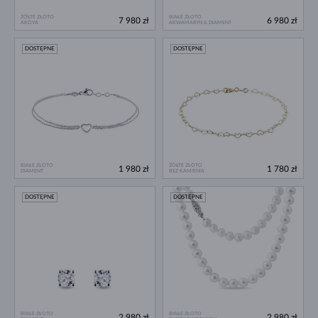
ŻÓŁTE ZŁOTO
BIAŁE ZŁOTO
7 980 zł
6 980 zł
AKOYA
AKWAMARYN & DIAMENT
DOSTĘPNE
DOSTĘPNE
BIAŁE ZŁOTO
ŻÓŁTE ZŁOTO
1 980 zł
1 780 zł
DIAMENT
BEZ KAMIENIA
DOSTĘPNE
DOSTĘPNE
BIAŁE ZŁOTO
BIAŁE ZŁOTO
2 980 zł
2 980 zł