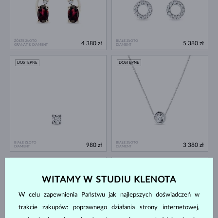
ŻÓŁTE ZŁOTO
BIAŁE ZŁOTO
4 380 zł
5 380 zł
GRANAT & DIAMENT
DIAMENT
DOSTĘPNE
DOSTĘPNE
BIAŁE ZŁOTO
BIAŁE ZŁOTO
980 zł
3 380 zł
DIAMENT
DIAMENT
DOSTĘPNE
DOSTĘPNE
WITAMY W STUDIU KLENOTA
W celu zapewnienia Państwu jak najlepszych doświadczeń w
trakcie zakupów: poprawnego działania strony internetowej,