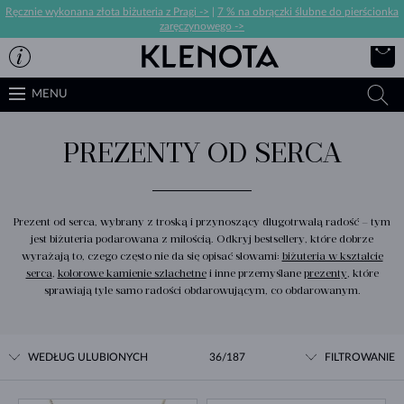
Ręcznie wykonana złota biżuteria z Pragi ->
|
7 % na obrączki ślubne do pierścionka
zaręczynowego ->
MENU
PREZENTY OD SERCA
Prezent od serca, wybrany z troską i przynoszący długotrwałą radość – tym
jest biżuteria podarowana z miłością. Odkryj bestsellery, które dobrze
wyrażają to, czego często nie da się opisać słowami:
biżuteria w kształcie
serca
,
kolorowe kamienie szlachetne
i inne przemyślane
prezenty
, które
sprawiają tyle samo radości obdarowującym, co obdarowanym.
WEDŁUG ULUBIONYCH
36/187
FILTROWANIE