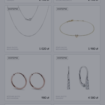
DIAMENT
SŁODKOWODNYCH
DOSTĘPNE
DOSTĘPNE
BIAŁE ZŁOTO
ŻÓŁTE ZŁOTO
1 020 zł
1 980 zł
BEZ KAMIENIA
BEZ KAMIENIA
DOSTĘPNE
DOSTĘPNE
RÓŻOWE ZŁOTO
BIAŁE ZŁOTO
980 zł
4 580 zł
BEZ KAMIENIA
DIAMENT