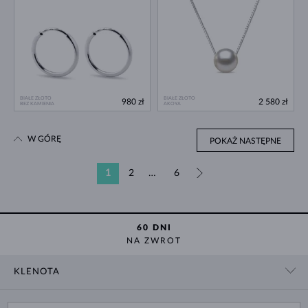
BIAŁE ZŁOTO
BIAŁE ZŁOTO
980 zł
2 580 zł
BEZ KAMIENIA
AKOYA
W GÓRĘ
POKAŻ NASTĘPNE
1
2
…
6
»
60 DNI
NA ZWROT
KLENOTA
KONTAKT
ZAKUPY