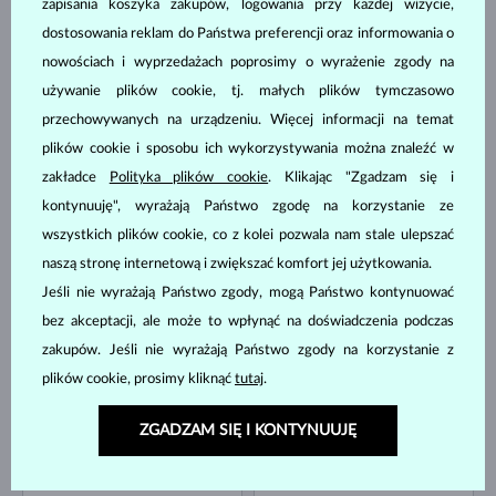
zapisania koszyka zakupów, logowania przy każdej wizycie,
dostosowania reklam do Państwa preferencji oraz informowania o
ŻÓŁTE ZŁOTO
nowościach i wyprzedażach poprosimy o wyrażenie zgody na
BIAŁE ZŁOTO
5 580 zł
1 980 zł
AKWAMARYN & DIAMENT
DIAMENT
używanie plików cookie, tj. małych plików tymczasowo
DOSTĘPNE
DOSTĘPNE
przechowywanych na urządzeniu. Więcej informacji na temat
plików cookie i sposobu ich wykorzystywania można znaleźć w
zakładce
Polityka plików cookie
. Klikając "Zgadzam się i
kontynuuję", wyrażają Państwo zgodę na korzystanie ze
wszystkich plików cookie, co z kolei pozwala nam stale ulepszać
naszą stronę internetową i zwiększać komfort jej użytkowania.
Jeśli nie wyrażają Państwo zgody, mogą Państwo kontynuować
ŻÓŁTE ZŁOTO
ŻÓŁTE ZŁOTO
2 100 zł
3 980 zł
SŁODKOWODNYCH
DIAMENT
bez akceptacji, ale może to wpłynąć na doświadczenia podczas
DOSTĘPNE
DOSTĘPNE
zakupów. Jeśli nie wyrażają Państwo zgody na korzystanie z
plików cookie, prosimy kliknąć
tutaj
.
ZGADZAM SIĘ I KONTYNUUJĘ